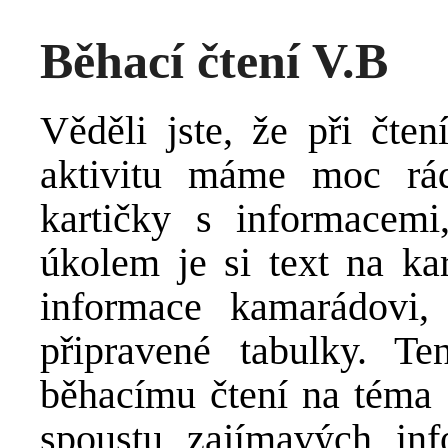
Běhací čtení V.B
Věděli jste, že při čte
aktivitu máme moc rá
kartičky s informacem
úkolem je si text na kar
informace kamarádovi,
připravené tabulky. T
běhacímu čtení na téma 
spoustu zajímavých in