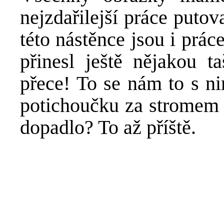
nejzdařilejší práce puto
této nástěnce jsou i prá
přinesl ještě nějakou 
přece! To se nám to s ni
potichoučku za stromem p
dopadlo? To až příště.