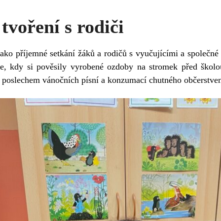
tvoření s rodiči
ako příjemné setkání žáků a rodičů s vyučujícími a společné
e, kdy si pověsily vyrobené ozdoby na stromek před školou
, poslechem vánočních písní a konzumací chutného občerstven