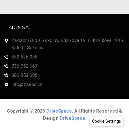
ADRESA
Základní škola Sokolov, Křižíkova 1916, Křižíkova 1916,
356 01 Sokolov
352 626 955
736 752 167
606 053 085
info@zs8so.cz
Copyright © 2026
DriveSpace
. All Rights Reserved &
Design
DriveSpace
.
Cookie Settings