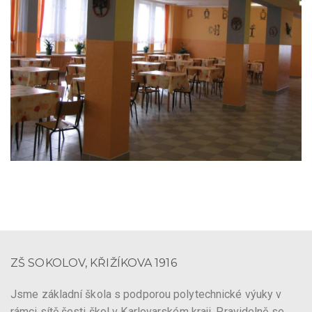
ZŠ SOKOLOV, KŘIŽÍKOVA 1916
Jsme základní škola s podporou polytechnické výuky v
rámci sítě šesti škol v Karlovarském kraji. Pravidelně se