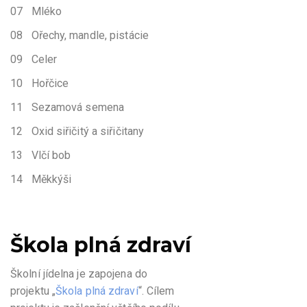
07 Mléko
08 Ořechy, mandle, pistácie
09 Celer
10 Hořčice
11 Sezamová semena
12 Oxid siřičitý a siřičitany
13 Vlčí bob
14 Měkkýši
Škola plná zdraví
Školní jídelna je zapojena do
projektu „
Škola plná zdraví
“. Cílem