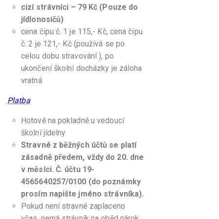
cizí strávníci – 79 Kč (Pouze do
jídlonosičů)
cena čipu č. 1 je 115,- Kč, cena čipu
č. 2 je 121,- Kč (používá se po
celou dobu stravování ), po
ukončení školní docházky je záloha
vratná
Platba
Hotově na pokladně u vedoucí
školní jídelny
Stravné z běžných účtů se platí
zásadně předem, vždy do 20. dne
v měsíci. Č. účtu 19-
4565640257/0100 (do poznámky
prosím napište jméno strávníka).
Pokud není stravné zaplaceno
včas, nemá strávník na oběd nárok.