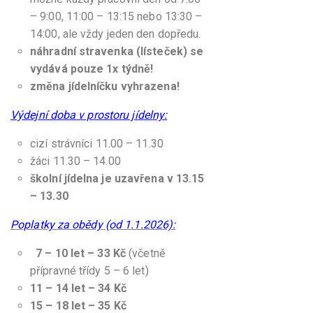
– 9:00, 11:00 – 13:15 nebo 13:30 –
14:00, ale vždy jeden den dopředu.
náhradní stravenka (lísteček) se
vydává pouze 1x týdně!
změna jídelníčku vyhrazena!
Výdejní doba v prostoru jídelny:
cizí strávníci 11.00 – 11.30
žáci 11.30 – 14.00
školní jídelna je uzavřena v 13.15
– 13.30
Poplatky za obědy (od 1.1.2026):
7 – 10 let – 33 Kč
(včetně
přípravné třídy 5 – 6 let)
11 – 14 let – 34 Kč
15 – 18 let – 35 Kč