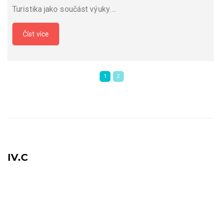
Turistika jako součást výuky….
Číst více
1
2
IV.C