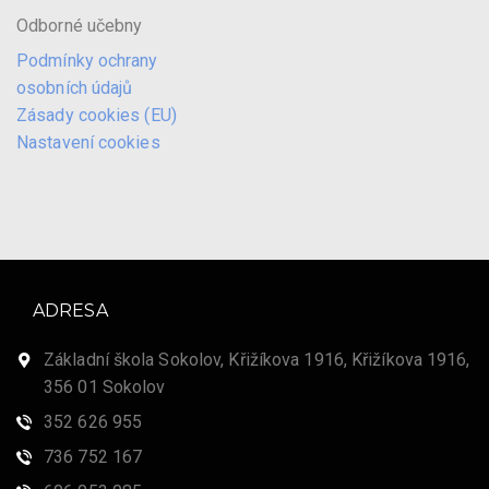
Odborné učebny
Podmínky ochrany
osobních údajů
Zásady cookies (EU)
Nastavení cookies
ADRESA
Základní škola Sokolov, Křižíkova 1916, Křižíkova 1916,
356 01 Sokolov
352 626 955
736 752 167