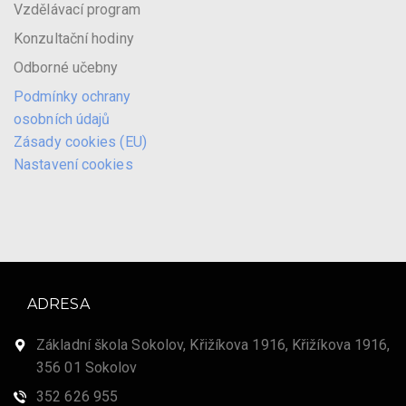
Vzdělávací program
Konzultační hodiny
Odborné učebny
Podmínky ochrany
osobních údajů
Zásady cookies (EU)
Nastavení cookies
ADRESA
Základní škola Sokolov, Křižíkova 1916, Křižíkova 1916,
356 01 Sokolov
352 626 955