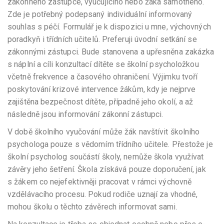
zákonného zástupce, vyučujícího nebo žáka samotného.
Zde je potřebný podepsaný individuální informovaný
souhlas s péčí. Formulář je k dispozici u mne, výchovných
poradkyň i třídních učitelů. Preferuji úvodní setkání se
zákonnými zástupci. Bude stanovena a upřesněna zakázka
s náplní a cíli konzultací dítěte se školní psycholožkou
včetně frekvence a časového ohraničení. Výjimku tvoří
poskytování krizové intervence žákům, kdy je nejprve
zajištěna bezpečnost dítěte, případně jeho okolí, a až
následně jsou informování zákonní zástupci.
V době školního vyučování může žák navštívit školního
psychologa pouze s vědomím třídního učitele. Přestože je
školní psycholog součástí školy, nemůže škola využívat
závěry jeho šetření. Škola získává pouze doporučení, jak
s žákem co nejefektivněji pracovat v rámci výchovně
vzdělávacího procesu. Pokud rodiče uznají za vhodné,
mohou školu o těchto závěrech informovat sami.