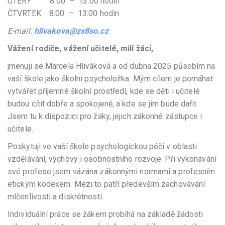
ÚTERÝ 8:00 – 13:00 hodin
ČTVRTEK 8:00 – 13:00 hodin
E-mail:
hlivakova@zs8so.cz
Vážení rodiče, vážení učitelé, milí žáci,
jmenuji se Marcela Hliváková a od dubna 2025 působím na
vaší škole jako školní psycholožka. Mým cílem je pomáhat
vytvářet příjemné školní prostředí, kde se děti i učitelé
budou cítit dobře a spokojeně, a kde se jim bude dařit.
Jsem tu k dispozici pro žáky, jejich zákonné zástupce i
učitele.
Poskytuji ve vaší škole psychologickou péči v oblasti
vzdělávání, výchovy i osobnostního rozvoje. Při vykonávání
své profese jsem vázána zákonnými normami a profesním
etickým kodexem. Mezi to patří především zachovávání
mlčenlivosti a diskrétnosti.
Individuální práce se žákem probíhá na základě žádosti