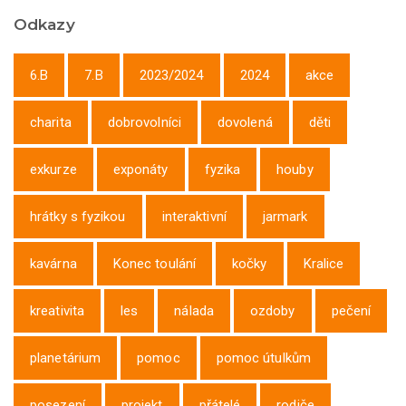
Odkazy
6.B
7.B
2023/2024
2024
akce
charita
dobrovolníci
dovolená
děti
exkurze
exponáty
fyzika
houby
hrátky s fyzikou
interaktivní
jarmark
kavárna
Konec toulání
kočky
Kralice
kreativita
les
nálada
ozdoby
pečení
planetárium
pomoc
pomoc útulkům
posezení
projekt
přátelé
rodiče