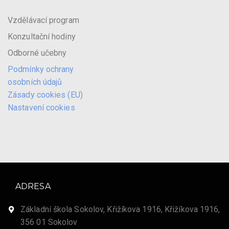
Vzdělávací program
Konzultační hodiny
Odborné učebny
Podmínky ochrany
osobních údajů
Zásady cookies (EU)
Nastavení cookies
ADRESA
Základní škola Sokolov, Křižíkova 1916, Křižíkova 1916,
356 01 Sokolov