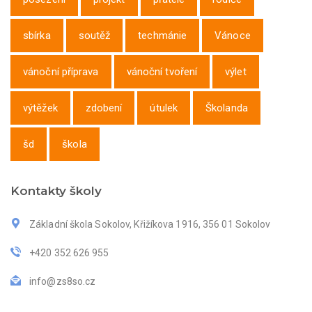
sbírka
soutěž
techmánie
Vánoce
vánoční příprava
vánoční tvoření
výlet
výtěžek
zdobení
útulek
Školanda
šd
škola
Kontakty školy
Základní škola Sokolov, Křižíkova 1916, 356 01 Sokolov
+420 352 626 955
info@zs8so.cz