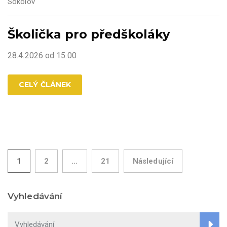
Sokolov
Školička pro předškoláky
28.4.2026 od 15.00
CELÝ ČLÁNEK
Stránkování
1
2
…
21
Následující
příspěvků
Vyhledávání