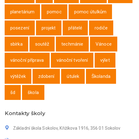
planetárium
pomoc
pomoc útulkům
posezení
projekt
přátelé
rodiče
sbírka
soutěž
techmánie
Vánoce
vánoční příprava
vánoční tvoření
výlet
výtěžek
zdobení
útulek
Školanda
šd
škola
Kontakty školy
Základní škola Sokolov, Křižíkova 1916, 356 01 Sokolov