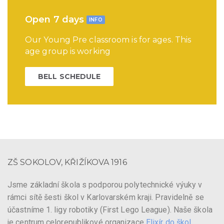
Open 7 days
INFO
Our Young Pre classroom is for ages. This
age group is working
BELL SCHEDULE
ZŠ SOKOLOV, KŘIŽÍKOVA 1916
Jsme základní škola s podporou polytechnické výuky v
rámci sítě šesti škol v Karlovarském kraji. Pravidelně se
účastníme 1. ligy robotiky (First Lego League). Naše škola
je centrum celorepublikové organizace
Elixír do škol
.