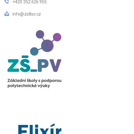
+420 352 626 955
info@zs8so.cz