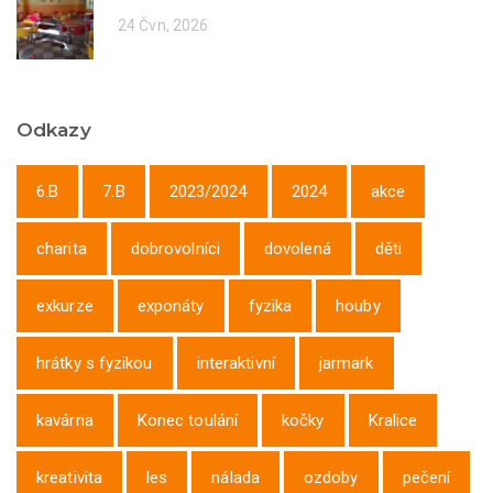
24 Čvn, 2026
Odkazy
6.B
7.B
2023/2024
2024
akce
charita
dobrovolníci
dovolená
děti
exkurze
exponáty
fyzika
houby
hrátky s fyzikou
interaktivní
jarmark
kavárna
Konec toulání
kočky
Kralice
kreativita
les
nálada
ozdoby
pečení