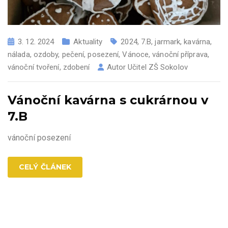
3. 12. 2024
Aktuality
2024
,
7.B
,
jarmark
,
kavárna
,
nálada
,
ozdoby
,
pečení
,
posezení
,
Vánoce
,
vánoční příprava
,
vánoční tvoření
,
zdobení
Autor
Učitel ZŠ Sokolov
Vánoční kavárna s cukrárnou v
7.B
vánoční posezení
CELÝ ČLÁNEK