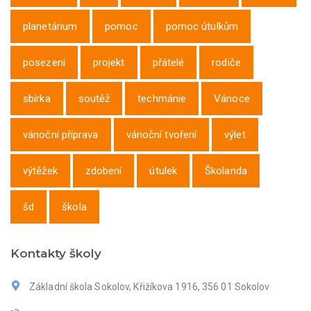
planetárium
pomoc
pomoc útulkům
posezení
projekt
přátelé
rodiče
sbírka
soutěž
techmánie
Vánoce
vánoční příprava
vánoční tvoření
výlet
výtěžek
zdobení
útulek
Školanda
šd
škola
Kontakty školy
Základní škola Sokolov, Křižíkova 1916, 356 01 Sokolov