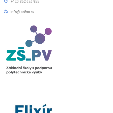
+420 352 626 955
info@zs8so.cz