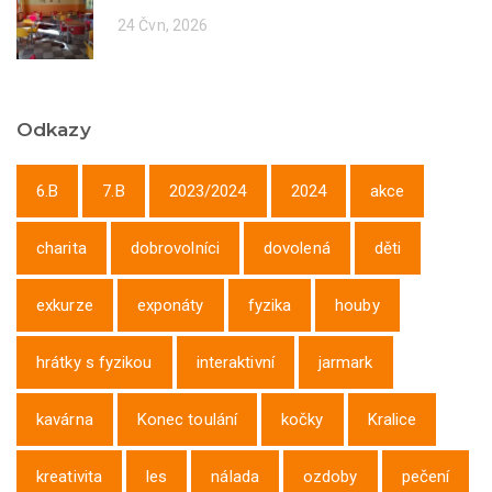
24 Čvn, 2026
Odkazy
6.B
7.B
2023/2024
2024
akce
charita
dobrovolníci
dovolená
děti
exkurze
exponáty
fyzika
houby
hrátky s fyzikou
interaktivní
jarmark
kavárna
Konec toulání
kočky
Kralice
kreativita
les
nálada
ozdoby
pečení