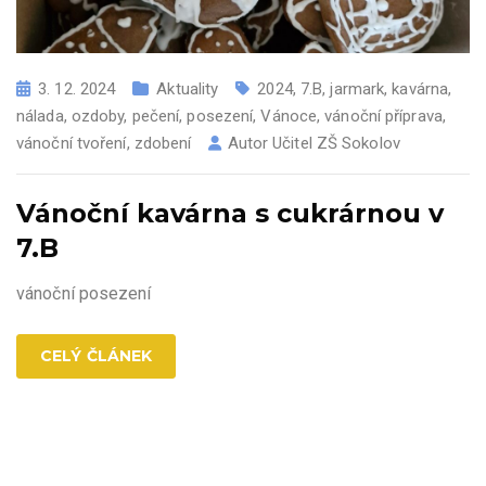
3. 12. 2024
Aktuality
2024
,
7.B
,
jarmark
,
kavárna
,
nálada
,
ozdoby
,
pečení
,
posezení
,
Vánoce
,
vánoční příprava
,
vánoční tvoření
,
zdobení
Autor
Učitel ZŠ Sokolov
Vánoční kavárna s cukrárnou v
7.B
vánoční posezení
CELÝ ČLÁNEK