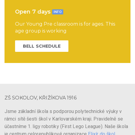
Open 7 days
INFO
Our Young Pre classroom is for ages. This
age group is working
BELL SCHEDULE
ZŠ SOKOLOV, KŘIŽÍKOVA 1916
Jsme základní škola s podporou polytechnické výuky v
rámci sítě šesti škol v Karlovarském kraji. Pravidelně se
účastníme 1. ligy robotiky (First Lego League). Naše škola
je centrum celorepublikové organizace
Elixír do škol
.