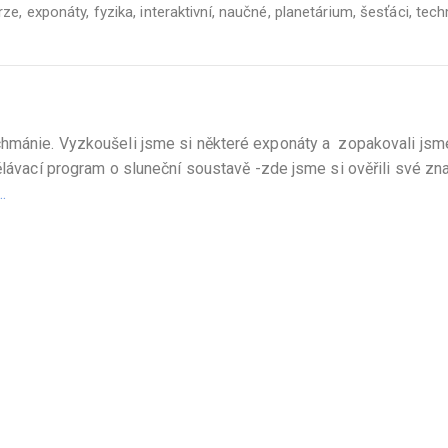
rze
,
exponáty
,
fyzika
,
interaktivní
,
naučné
,
planetárium
,
šesťáci
,
tech
chmánie. Vyzkoušeli jsme si některé exponáty a zopakovali jsm
ělávací program o sluneční soustavě -zde jsme si ověřili své zna
…