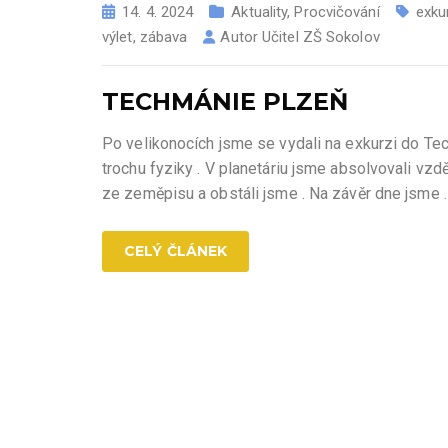
14. 4. 2024
Aktuality
,
Procvičování
exku
výlet
,
zábava
Autor
Učitel ZŠ Sokolov
TECHMÁNIE PLZEŇ
Po velikonocích jsme se vydali na exkurzi do Te
trochu fyziky . V planetáriu jsme absolvovali vzd
ze zeměpisu a obstáli jsme . Na závěr dne jsme
CELÝ ČLÁNEK