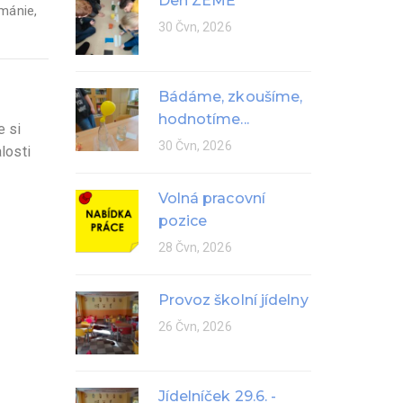
Den ZEMĚ
mánie
,
30 Čvn, 2026
Bádáme, zkoušíme,
hodnotíme...
e si
30 Čvn, 2026
losti
Volná pracovní
pozice
28 Čvn, 2026
Provoz školní jídelny
26 Čvn, 2026
Jídelníček 29.6. -