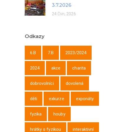
3.7.2026
24 Čvn, 2026
Odkazy
6.B
7.B
2023/2024
2024
akce
charita
dobrovolníci
dovolená
děti
exkurze
exponáty
fyzika
houby
hrátky s fyzikou
interaktivní