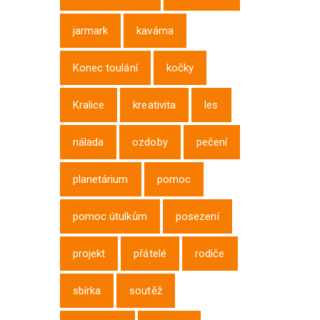
jarmark
kavárna
Konec toulání
kočky
Kralice
kreativita
les
nálada
ozdoby
pečení
planetárium
pomoc
pomoc útulkům
posezení
projekt
přátelé
rodiče
sbírka
soutěž