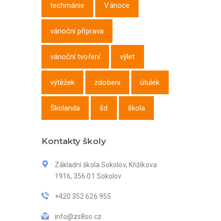
techmánie
Vánoce
vánoční příprava
vánoční tvoření
výlet
výtěžek
zdobení
útulek
Školanda
šd
škola
Kontakty školy
Základní škola Sokolov, Křižíkova
1916, 356 01 Sokolov
+420 352 626 955
info@zs8so.cz