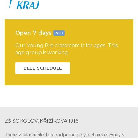
Open 7 days
INFO
Our Young Pre classroom is for ages. This
age group is working
BELL SCHEDULE
ZŠ SOKOLOV, KŘIŽÍKOVA 1916
Jsme základní škola s podporou polytechnické výuky v