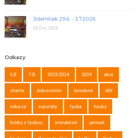
Jídelníček 29.6. - 3.7.2026
24 Čvn, 2026
Odkazy
6.B
7.B
2023/2024
2024
akce
charita
dobrovolníci
dovolená
děti
exkurze
exponáty
fyzika
houby
hrátky s fyzikou
interaktivní
jarmark