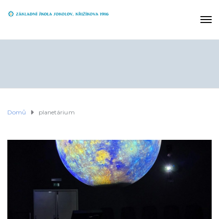
Domů
planetárium