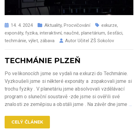
14. 4. 2024
Aktuality
,
Procvičování
exkurze
,
exponáty
,
fyzika
,
interaktivní
,
naučné
,
planetárium
,
šesťáci
,
techmánie
,
výlet
,
zábava
Autor
Učitel ZŠ Sokolov
TECHMÁNIE PLZEŇ
Po velikonocích jsme se vydali na exkurzi do Techmánie.
Vyzkoušeli jsme si některé exponáty a zopakovali jsme si
trochu fyziky . V planetáriu jsme absolvovali vzdělávací
program o sluneční soustavě -zde jsme si ověřili své
znalosti ze zeměpisu a obstáli jsme . Na závěr dne jsme
…
CELÝ ČLÁNEK