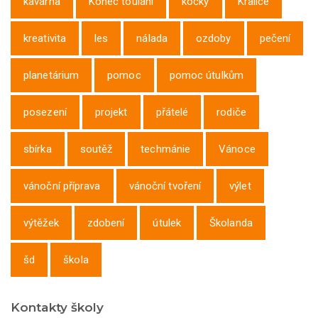
kavárna
Konec toulání
kočky
Kralice
kreativita
les
nálada
ozdoby
pečení
planetárium
pomoc
pomoc útulkům
posezení
projekt
přátelé
rodiče
sbírka
soutěž
techmánie
Vánoce
vánoční příprava
vánoční tvoření
výlet
výtěžek
zdobení
útulek
Školanda
šd
škola
Kontakty školy