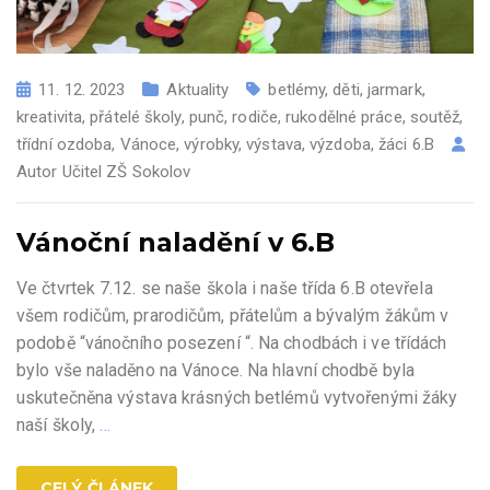
11. 12. 2023
Aktuality
betlémy
,
děti
,
jarmark
,
kreativita
,
přátelé školy
,
punč
,
rodiče
,
rukodělné práce
,
soutěž
,
třídní ozdoba
,
Vánoce
,
výrobky
,
výstava
,
výzdoba
,
žáci 6.B
Autor
Učitel ZŠ Sokolov
Vánoční naladění v 6.B
Ve čtvrtek 7.12. se naše škola i naše třída 6.B otevřela
všem rodičům, prarodičům, přátelům a bývalým žákům v
podobě “vánočního posezení “. Na chodbách i ve třídách
bylo vše naladěno na Vánoce. Na hlavní chodbě byla
uskutečněna výstava krásných betlémů vytvořenými žáky
naší školy,
…
CELÝ ČLÁNEK