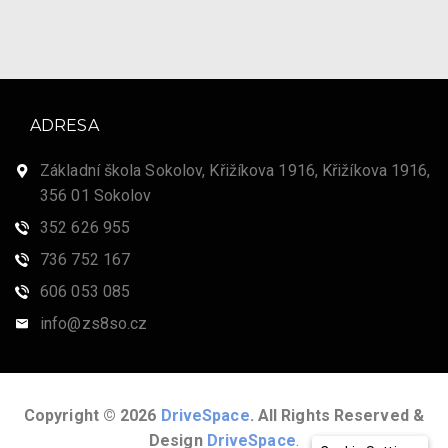
ADRESA
Základní škola Sokolov, Křižíkova 1916, Křižíkova 1916,
356 01 Sokolov
352 626 955
736 752 167
606 053 085
info@zs8so.cz
Copyright © 2026
DriveSpace
. All Rights Reserved &
Design
DriveSpace
.