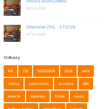
Provoz školní jídelny
26 Čvn, 2026
Jídelníček 29.6. - 3.7.2026
24 Čvn, 2026
Odkazy
6.B
7.B
2023/2024
2024
akce
charita
dobrovolníci
dovolená
děti
exkurze
exponáty
fyzika
houby