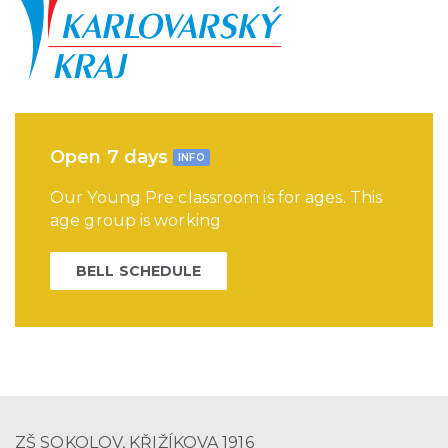
Open 7 days
INFO
Our Young Pre classroom is for ages. This
age group is working
BELL SCHEDULE
ZŠ SOKOLOV, KŘIŽÍKOVA 1916