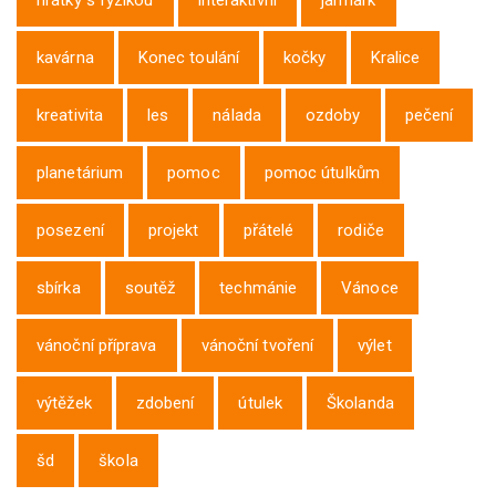
hrátky s fyzikou
interaktivní
jarmark
kavárna
Konec toulání
kočky
Kralice
kreativita
les
nálada
ozdoby
pečení
planetárium
pomoc
pomoc útulkům
posezení
projekt
přátelé
rodiče
sbírka
soutěž
techmánie
Vánoce
vánoční příprava
vánoční tvoření
výlet
výtěžek
zdobení
útulek
Školanda
šd
škola