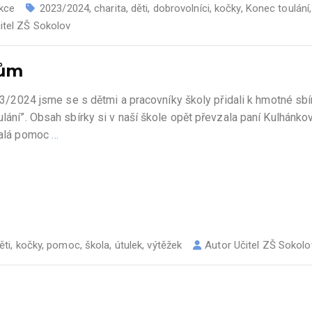
akce
2023/2024
,
charita
,
děti
,
dobrovolníci
,
kočky
,
Konec toulání
itel ZŠ Sokolov
kům
2023/2024 jsme se s dětmi a pracovníky školy přidali k hmotné sbí
ulání”. Obsah sbírky si v naší škole opět převzala paní Kulhánkov
 malá pomoc
…
ěti
,
kočky
,
pomoc
,
škola
,
útulek
,
výtěžek
Autor
Učitel ZŠ Sokolo