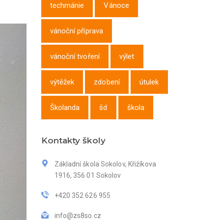
techmánie
Vánoce
vánoční příprava
vánoční tvoření
výlet
výtěžek
zdobení
útulek
Školanda
šd
škola
Kontakty školy
Základní škola Sokolov, Křižíkova
1916, 356 01 Sokolov
+420 352 626 955
info@zs8so.cz