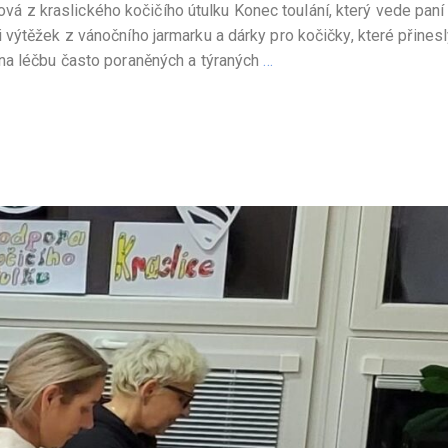
nková z kraslického kočičího útulku Konec toulání, který vede paní
výtěžek z vánočního jarmarku a dárky pro kočičky, které přinesl
na léčbu často poraněných a týraných
…