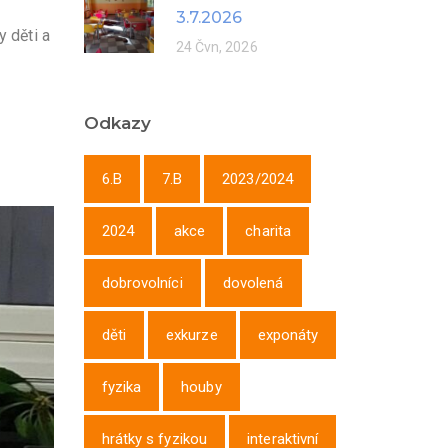
3.7.2026
y děti a
24 Čvn, 2026
Odkazy
6.B
7.B
2023/2024
2024
akce
charita
dobrovolníci
dovolená
děti
exkurze
exponáty
fyzika
houby
hrátky s fyzikou
interaktivní