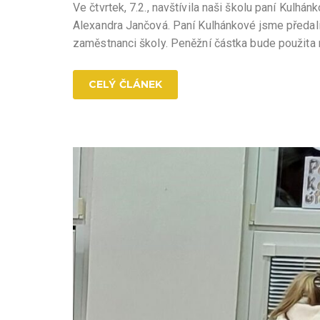
Ve čtvrtek, 7.2., navštívila naši školu paní Kulhá
Alexandra Jančová. Paní Kulhánkové jsme předali 
zaměstnanci školy. Peněžní částka bude použita 
CELÝ ČLÁNEK