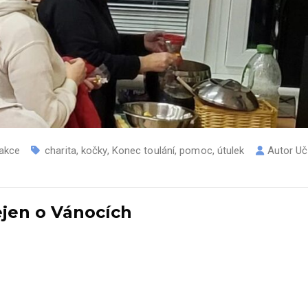
 akce
charita
,
kočky
,
Konec toulání
,
pomoc
,
útulek
Autor
Uč
en o Vánocích