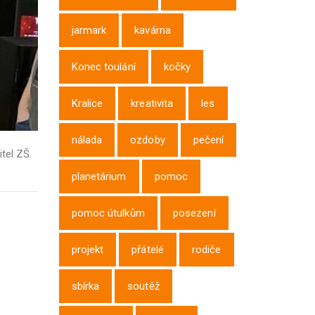
jarmark
kavárna
Konec toulání
kočky
Kralice
kreativita
les
nálada
ozdoby
pečení
itel ZŠ
planetárium
pomoc
pomoc útulkům
posezení
projekt
přátelé
rodiče
sbírka
soutěž