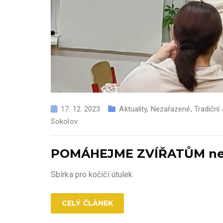
17. 12. 2023
Aktuality
,
Nezařazené
,
Tradiční
Sokolov
POMÁHEJME ZVÍŘATŮM nej
Sbírka pro kočičí útulek
CELÝ ČLÁNEK