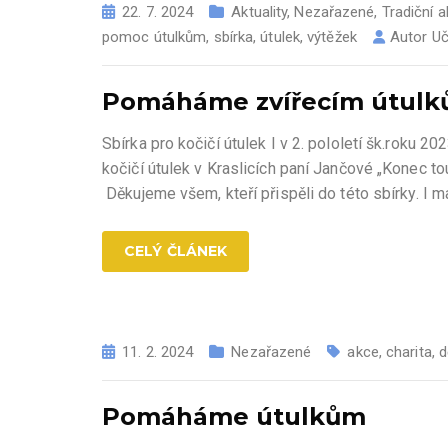
22. 7. 2024
Aktuality
,
Nezařazené
,
Tradiční 
pomoc útulkům
,
sbírka
,
útulek
,
výtěžek
Autor
Uč
Pomáháme zvířecím útul
Sbírka pro kočičí útulek I v 2. pololetí šk.roku 
kočičí útulek v Kraslicích paní Jančové „Konec to
Děkujeme všem, kteří přispěli do této sbírky. I
CELÝ ČLÁNEK
11. 2. 2024
Nezařazené
akce
,
charita
,
d
Pomáháme útulkům