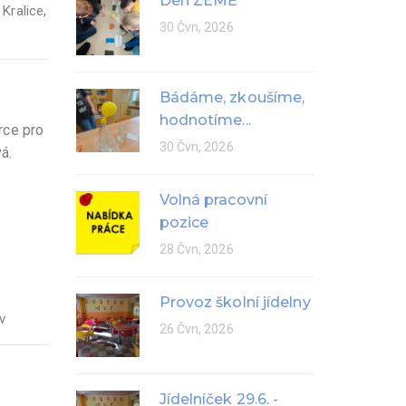
Den ZEMĚ
,
Kralice
,
30 Čvn, 2026
Bádáme, zkoušíme,
hodnotíme...
rce pro
30 Čvn, 2026
á.
Volná pracovní
pozice
28 Čvn, 2026
Provoz školní jídelny
v
26 Čvn, 2026
Jídelníček 29.6. -