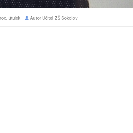
moc
,
útulek
Autor
Učitel ZŠ Sokolov