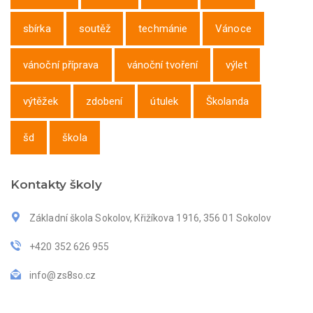
sbírka
soutěž
techmánie
Vánoce
vánoční příprava
vánoční tvoření
výlet
výtěžek
zdobení
útulek
Školanda
šd
škola
Kontakty školy
Základní škola Sokolov, Křižíkova 1916, 356 01 Sokolov
+420 352 626 955
info@zs8so.cz