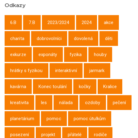
Odkazy
6.B
7.B
2023/2024
2024
akce
charita
dobrovolníci
dovolená
děti
exkurze
exponáty
fyzika
houby
hrátky s fyzikou
interaktivní
jarmark
kavárna
Konec toulání
kočky
Kralice
kreativita
les
nálada
ozdoby
pečení
planetárium
pomoc
pomoc útulkům
posezení
projekt
přátelé
rodiče