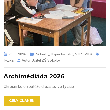
26. 5. 2026
Aktuality
,
Úspěchy žáků
,
VII.A
,
VII.B
fyzika
Autor
Učitel ZŠ Sokolov
Archimédiáda 2026
Okresní kolo soutěže družstev ve fyzice
CELÝ ČLÁNEK