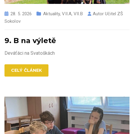
28. 5. 2026
Aktuality
,
VII.A
,
VII.B
Autor
Učitel ZŠ
Sokolov
9. B na výletě
Deváťáci na Svatoškách
CELÝ ČLÁNEK