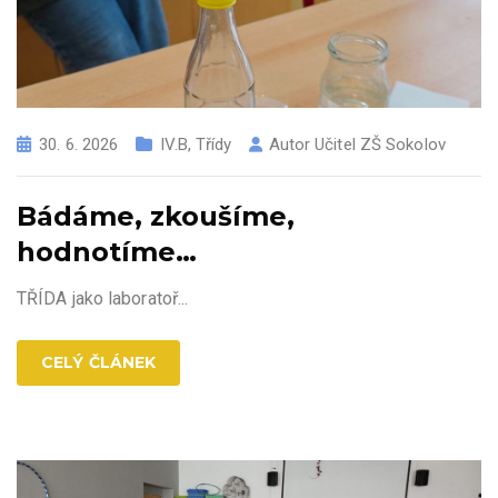
30. 6. 2026
IV.B
,
Třídy
Autor
Učitel ZŠ Sokolov
Bádáme, zkoušíme,
hodnotíme…
TŘÍDA jako laboratoř...
CELÝ ČLÁNEK