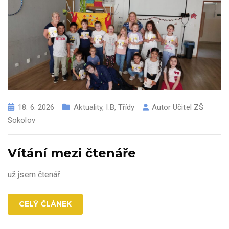
18. 6. 2026
Aktuality
,
I.B
,
Třídy
Autor
Učitel ZŠ
Sokolov
Vítání mezi čtenáře
už jsem čtenář
CELÝ ČLÁNEK