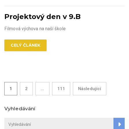
Projektový den v 9.B
Filmová výchova na naší škole
CELÝ ČLÁNEK
Stránkování
1
2
…
111
Následující
příspěvků
Vyhledávání