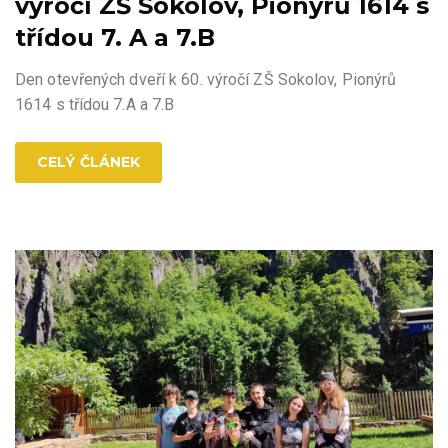
výročí ZŠ Sokolov, Pionýrů 1614 s
třídou 7. A a 7.B
Den otevřených dveří k 60. výročí ZŠ Sokolov, Pionýrů
1614 s třídou 7.A a 7.B
CELÝ ČLÁNEK