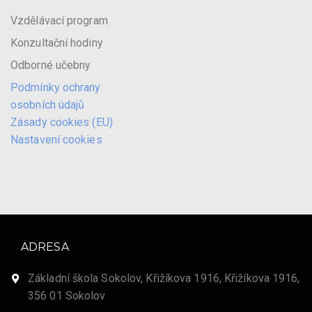
Vzdělávací program
Konzultační hodiny
Odborné učebny
Podmínky ochrany
osobních údajů
Zásady cookies (EU)
Nastavení cookies
ADRESA
Základní škola Sokolov, Křižíkova 1916, Křižíkova 1916,
356 01 Sokolov