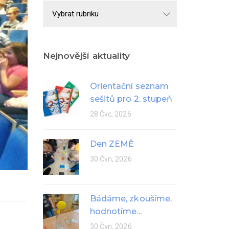
Školní
rok
Nejnovější aktuality
Orientační seznam
sešitů pro 2. stupeň
28 Čvc, 2026
Den ZEMĚ
30 Čvn, 2026
Bádáme, zkoušíme,
hodnotíme...
30 Čvn, 2026