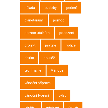
nálada
ozdoby
pečení
planetárium
pomoc
pomoc útulkům
posezení
projekt
přátelé
rodiče
sbírka
soutěž
techmánie
Vánoce
vánoční příprava
vánoční tvoření
výlet