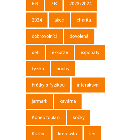
6.B
7.B
2023/2024
2024
akce
charita
dobrovolníci
dovolená
děti
exkurze
exponáty
fyzika
houby
hrátky s fyzikou
interaktivní
jarmark
kavárna
Konec toulání
kočky
Kralice
kreativita
les