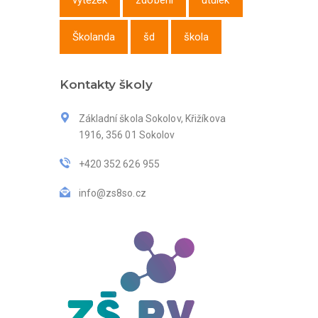
výtěžek
zdobení
útulek
Školanda
šd
škola
Kontakty školy
Základní škola Sokolov, Křižíkova
1916, 356 01 Sokolov
+420 352 626 955
info@zs8so.cz