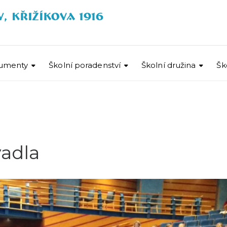
umenty
Školní poradenství
Školní družina
Šk
vadla