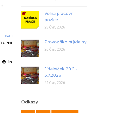
it
Volná pracovní
pozice
28 Čvn, 2026
DALŠÍ
Provoz školní jídelny
STUPNĚ
26 Čvn, 2026
Jídelníček 29.6. -
3.7.2026
24 Čvn, 2026
Odkazy