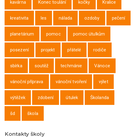
kavárna
Konec toulání
kočky
Kralice
kreativita
les
nálada
ozdoby
pečení
planetárium
pomoc
pomoc útulkům
posezení
projekt
přátelé
rodiče
sbírka
soutěž
techmánie
Vánoce
vánoční příprava
vánoční tvoření
výlet
výtěžek
zdobení
útulek
Školanda
šd
škola
Kontakty školy