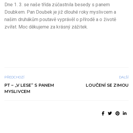
Dne 1. 3. se naše třída zúčastnila besedy s panem
Doubkem. Pan Doubek je již dlouhé roky myslivcem a
našim druhákům poutavě vyprávěl o přírodě a o životě
zvířat. Moc děkujeme za krásný zážitek.
PŘEDCHOZÍ
DALŠÍ
PT – ,,V LESE” S PANEM
LOUČENÍ SE ZIMOU
MYSLIVCEM