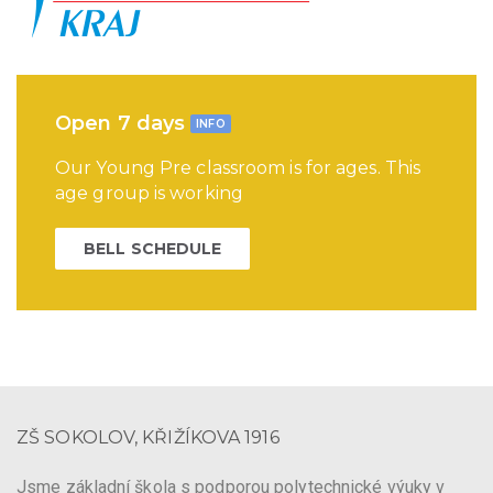
Open 7 days
INFO
Our Young Pre classroom is for ages. This
age group is working
BELL SCHEDULE
ZŠ SOKOLOV, KŘIŽÍKOVA 1916
Jsme základní škola s podporou polytechnické výuky v