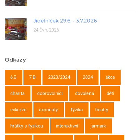
Jídelníček 29.6. - 3.7.2026
24 Čvn, 2026
Odkazy
6.B
7.B
2023/2024
2024
akce
charita
dobrovolníci
dovolená
děti
exkurze
exponáty
fyzika
houby
hrátky s fyzikou
interaktivní
jarmark