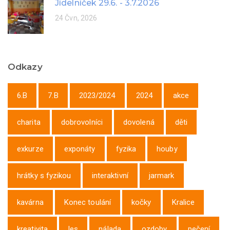
Jídelníček 29.6. - 3.7.2026
24 Čvn, 2026
Odkazy
6.B
7.B
2023/2024
2024
akce
charita
dobrovolníci
dovolená
děti
exkurze
exponáty
fyzika
houby
hrátky s fyzikou
interaktivní
jarmark
kavárna
Konec toulání
kočky
Kralice
kreativita
les
nálada
ozdoby
pečení