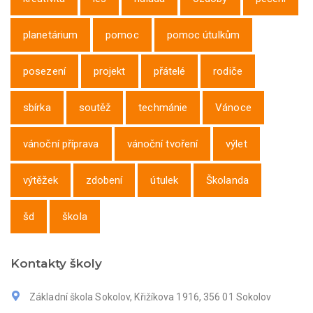
planetárium
pomoc
pomoc útulkům
posezení
projekt
přátelé
rodiče
sbírka
soutěž
techmánie
Vánoce
vánoční příprava
vánoční tvoření
výlet
výtěžek
zdobení
útulek
Školanda
šd
škola
Kontakty školy
Základní škola Sokolov, Křižíkova 1916, 356 01 Sokolov