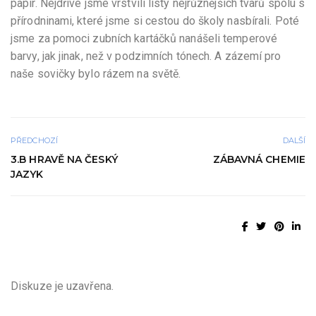
papír. Nejdříve jsme vrstvili listy nejrůznějších tvarů spolu s
přírodninami, které jsme si cestou do školy nasbírali. Poté
jsme za pomoci zubních kartáčků nanášeli temperové
barvy, jak jinak, než v podzimních tónech. A zázemí pro
naše sovičky bylo rázem na světě.
PŘEDCHOZÍ
DALŠÍ
3.B HRAVĚ NA ČESKÝ
ZÁBAVNÁ CHEMIE
JAZYK
Diskuze je uzavřena.