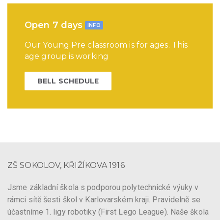
Open 7 days
INFO
Our Young Pre classroom is for ages. This
age group is working
BELL SCHEDULE
ZŠ SOKOLOV, KŘIŽÍKOVA 1916
Jsme základní škola s podporou polytechnické výuky v
rámci sítě šesti škol v Karlovarském kraji. Pravidelně se
účastníme 1. ligy robotiky (First Lego League). Naše škola