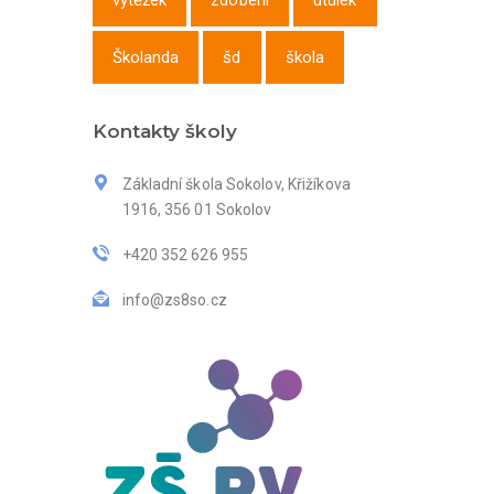
výtěžek
zdobení
útulek
Školanda
šd
škola
Kontakty školy
Základní škola Sokolov, Křižíkova
1916, 356 01 Sokolov
+420 352 626 955
info@zs8so.cz