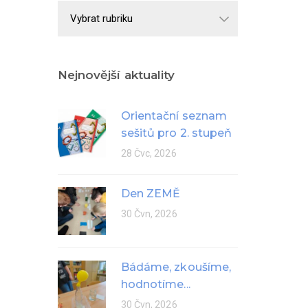
Školní
rok
Nejnovější aktuality
Orientační seznam
sešitů pro 2. stupeň
28 Čvc, 2026
Den ZEMĚ
30 Čvn, 2026
Bádáme, zkoušíme,
hodnotíme...
30 Čvn, 2026