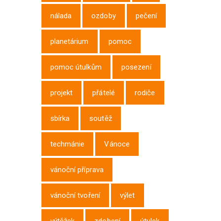
nálada
ozdoby
pečení
planetárium
pomoc
pomoc útulkům
posezení
projekt
přátelé
rodiče
sbírka
soutěž
techmánie
Vánoce
vánoční příprava
vánoční tvoření
výlet