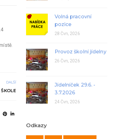
Volná pracovní
pozice
24
28 Čvn, 2026
místě.
Provoz školní jídelny
26 Čvn, 2026
DALŠÍ
Jídelníček 29.6. -
E ŠKOLE
3.7.2026
24 Čvn, 2026
Odkazy