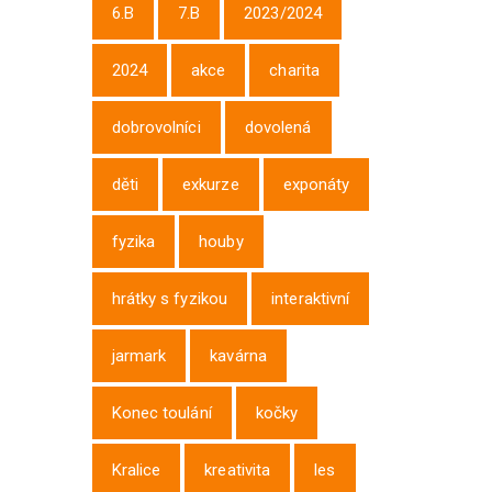
6.B
7.B
2023/2024
2024
akce
charita
dobrovolníci
dovolená
děti
exkurze
exponáty
fyzika
houby
hrátky s fyzikou
interaktivní
jarmark
kavárna
Konec toulání
kočky
Kralice
kreativita
les