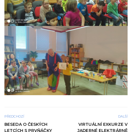
PŘEDCHOZÍ
DALŠÍ
BESEDA O ČESKÝCH
VIRTUÁLNÍ EXKURZE V
LETCÍCH S PRVŇÁČKY
JADERNÉ ELEKTRÁRNĚ