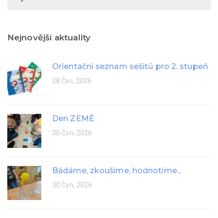
rok
Nejnovější aktuality
Orientační seznam sešitů pro 2. stupeň
28 Čvc, 2026
Den ZEMĚ
30 Čvn, 2026
Bádáme, zkoušíme, hodnotíme...
30 Čvn, 2026