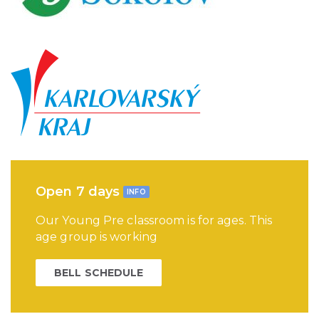
Open 7 days
INFO
Our Young Pre classroom is for ages. This
age group is working
BELL SCHEDULE