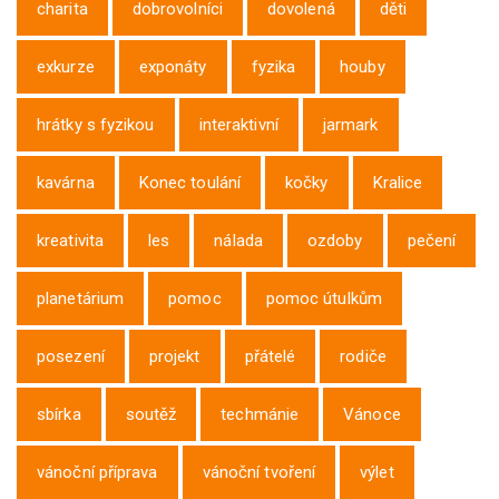
charita
dobrovolníci
dovolená
děti
exkurze
exponáty
fyzika
houby
hrátky s fyzikou
interaktivní
jarmark
kavárna
Konec toulání
kočky
Kralice
kreativita
les
nálada
ozdoby
pečení
planetárium
pomoc
pomoc útulkům
posezení
projekt
přátelé
rodiče
sbírka
soutěž
techmánie
Vánoce
vánoční příprava
vánoční tvoření
výlet