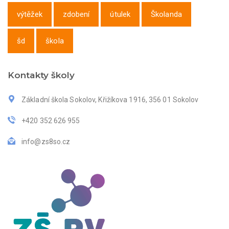
výtěžek
zdobení
útulek
Školanda
šd
škola
Kontakty školy
Základní škola Sokolov, Křižíkova 1916, 356 01 Sokolov
+420 352 626 955
info@zs8so.cz