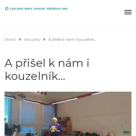
Domů
Aktuality
A přišel k nám i kouzelník…
A přišel k nám i
kouzelník…