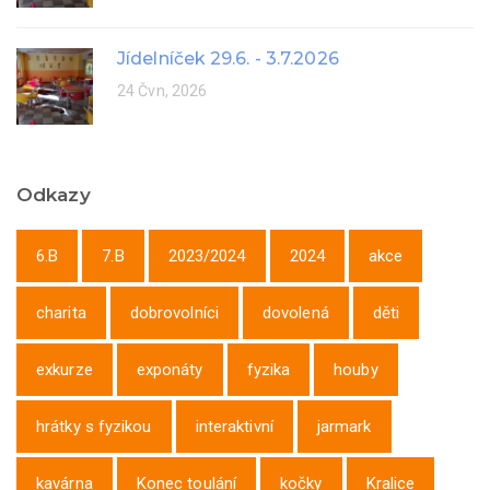
Jídelníček 29.6. - 3.7.2026
24 Čvn, 2026
Odkazy
6.B
7.B
2023/2024
2024
akce
charita
dobrovolníci
dovolená
děti
exkurze
exponáty
fyzika
houby
hrátky s fyzikou
interaktivní
jarmark
kavárna
Konec toulání
kočky
Kralice