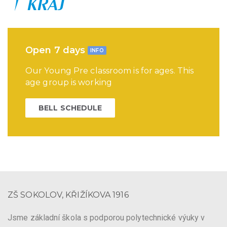
Open 7 days
INFO
Our Young Pre classroom is for ages. This
age group is working
BELL SCHEDULE
ZŠ SOKOLOV, KŘIŽÍKOVA 1916
Jsme základní škola s podporou polytechnické výuky v