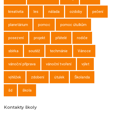
kreativita
les
nálada
ozdoby
pečení
planetárium
pomoc
pomoc útulkům
posezení
projekt
přátelé
rodiče
sbírka
soutěž
techmánie
Vánoce
vánoční příprava
vánoční tvoření
výlet
výtěžek
zdobení
útulek
Školanda
šd
škola
Kontakty školy