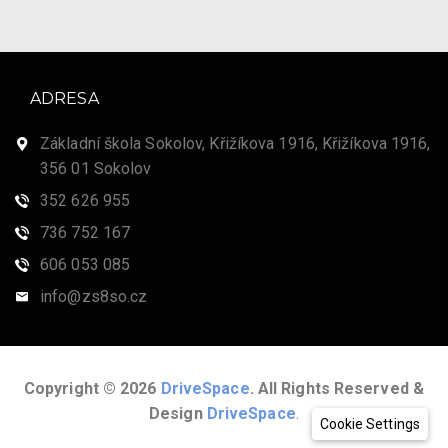
ADRESA
Základní škola Sokolov, Křižíkova 1916, Křižíkova 1916,
356 01 Sokolov
352 626 955
736 752 167
606 053 085
info@zs8so.cz
Copyright © 2026
DriveSpace
. All Rights Reserved &
Design
DriveSpace
.
Cookie Settings