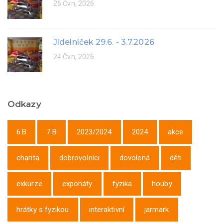
26 Čvn, 2026
Jídelníček 29.6. - 3.7.2026
24 Čvn, 2026
Odkazy
6.B
7.B
2023/2024
2024
akce
charita
dobrovolníci
dovolená
děti
exkurze
exponáty
fyzika
houby
hrátky s fyzikou
interaktivní
jarmark