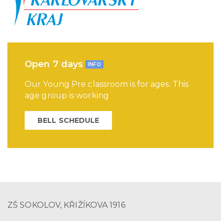
Open 7 days
INFO
Our Young Pre classroom is for ages. This
age group is working
BELL SCHEDULE
ZŠ SOKOLOV, KŘIŽÍKOVA 1916