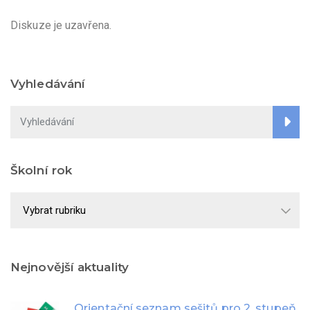
Diskuze je uzavřena.
Vyhledávání
Školní rok
Školní
rok
Nejnovější aktuality
Orientační seznam sešitů pro 2. stupeň