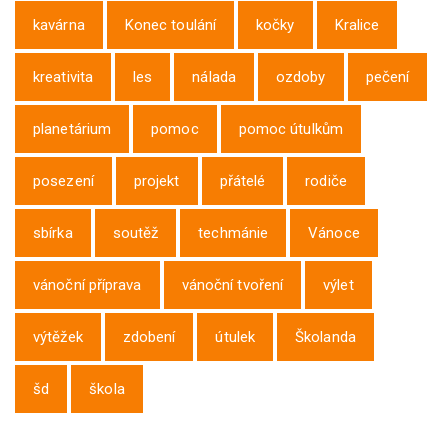
kavárna
Konec toulání
kočky
Kralice
kreativita
les
nálada
ozdoby
pečení
planetárium
pomoc
pomoc útulkům
posezení
projekt
přátelé
rodiče
sbírka
soutěž
techmánie
Vánoce
vánoční příprava
vánoční tvoření
výlet
výtěžek
zdobení
útulek
Školanda
šd
škola