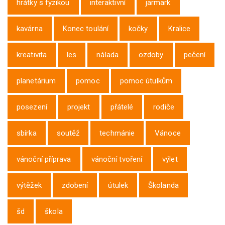
hrátky s fyzikou
interaktivní
jarmark
kavárna
Konec toulání
kočky
Kralice
kreativita
les
nálada
ozdoby
pečení
planetárium
pomoc
pomoc útulkům
posezení
projekt
přátelé
rodiče
sbírka
soutěž
techmánie
Vánoce
vánoční příprava
vánoční tvoření
výlet
výtěžek
zdobení
útulek
Školanda
šd
škola