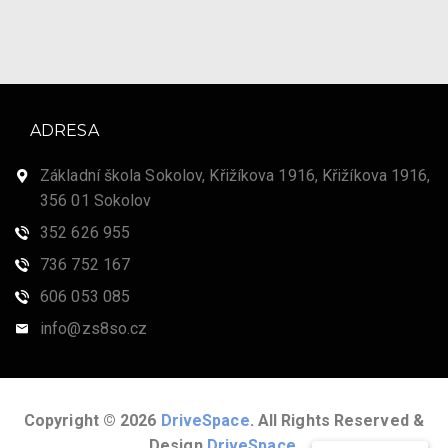
ADRESA
Základní škola Sokolov, Křižíkova 1916, Křižíkova 1916,
356 01 Sokolov
352 626 955
736 752 167
606 053 085
info@zs8so.cz
Copyright © 2026
DriveSpace
. All Rights Reserved &
Design
DriveSpace
.