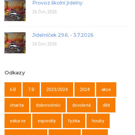
Provoz školní jídelny
26 Čvn, 2026
Jídelníček 29.6. - 3.7.2026
24 Čvn, 2026
Odkazy
6.B
7.B
2023/2024
2024
akce
charita
dobrovolníci
dovolená
děti
exkurze
exponáty
fyzika
houby