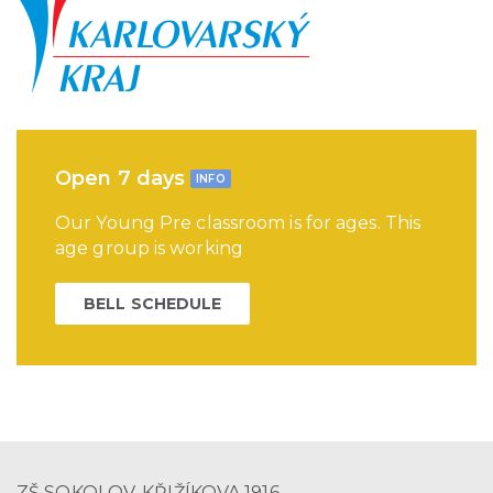
Open 7 days
INFO
Our Young Pre classroom is for ages. This
age group is working
BELL SCHEDULE
ZŠ SOKOLOV, KŘIŽÍKOVA 1916