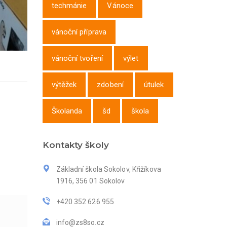
techmánie
Vánoce
vánoční příprava
vánoční tvoření
výlet
výtěžek
zdobení
útulek
Školanda
šd
škola
Kontakty školy
Základní škola Sokolov, Křižíkova
1916, 356 01 Sokolov
+420 352 626 955
info@zs8so.cz