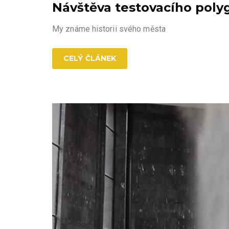
Návštěva testovacího pol
My známe historii svého města
CELÝ ČLÁNEK