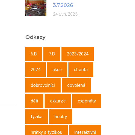
3.7.2026
24 Čvn, 2026
Odkazy
6.B
7.B
2023/2024
2024
akce
charita
dobrovolníci
dovolená
děti
exkurze
exponáty
fyzika
houby
hrátky s fyzikou
interaktivní