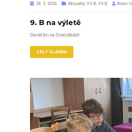
28. 5. 2026
Aktuality
,
VII.A
,
VII.B
Autor
U
9. B na výletě
Deváťáci na Svatoškách
CELÝ ČLÁNEK