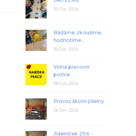
Den ZEMĚ
30 Čvn, 2026
Bádáme, zkoušíme,
hodnotíme...
30 Čvn, 2026
Volná pracovní
pozice
28 Čvn, 2026
Provoz školní jídelny
26 Čvn, 2026
Jídelníček 29.6. -