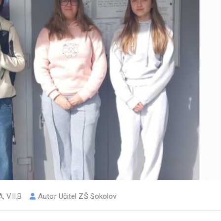
A
,
VII.B
Autor
Učitel ZŠ Sokolov