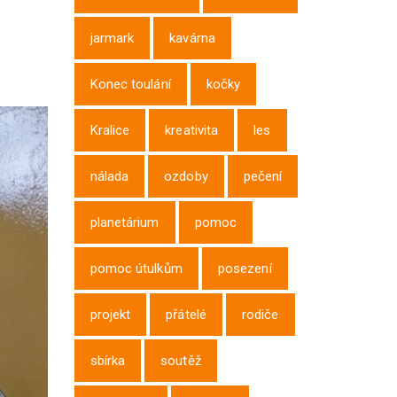
jarmark
kavárna
Konec toulání
kočky
Kralice
kreativita
les
nálada
ozdoby
pečení
planetárium
pomoc
pomoc útulkům
posezení
projekt
přátelé
rodiče
sbírka
soutěž