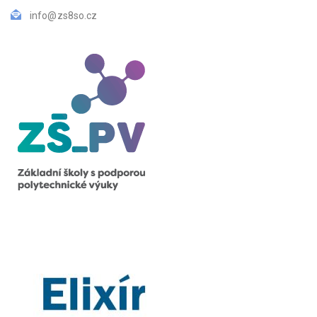
info@zs8so.cz