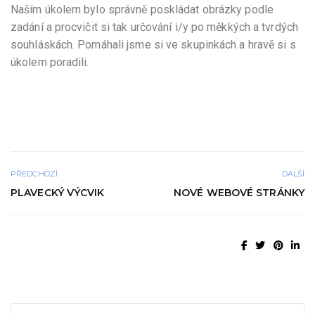
Naším úkolem bylo správně poskládat obrázky podle
zadání a procvičit si tak určování i/y po měkkých a tvrdých
souhláskách. Pomáhali jsme si ve skupinkách a hravě si s
úkolem poradili.
PŘEDCHOZÍ
DALŠÍ
PLAVECKÝ VÝCVIK
NOVÉ WEBOVÉ STRÁNKY