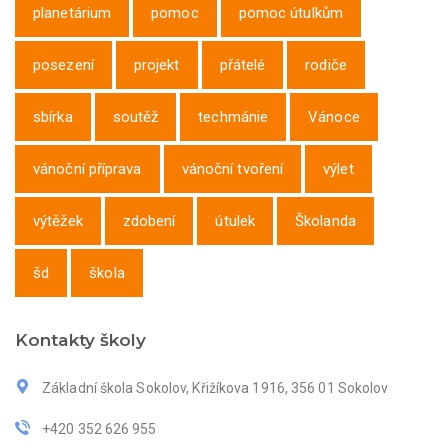
planetárium
pomoc
pomoc útulkům
posezení
projekt
přátelé
rodiče
sbírka
soutěž
techmánie
Vánoce
vánoční příprava
vánoční tvoření
výlet
výtěžek
zdobení
útulek
Školanda
šd
škola
Kontakty školy
Základní škola Sokolov, Křižíkova 1916, 356 01 Sokolov
+420 352 626 955