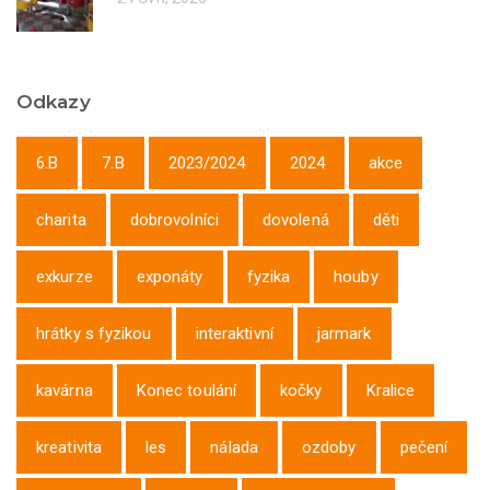
Odkazy
6.B
7.B
2023/2024
2024
akce
charita
dobrovolníci
dovolená
děti
exkurze
exponáty
fyzika
houby
hrátky s fyzikou
interaktivní
jarmark
kavárna
Konec toulání
kočky
Kralice
kreativita
les
nálada
ozdoby
pečení