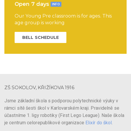
Open 7 days
INFO
Our Young Pre classroom is for ages. This
age group is working
BELL SCHEDULE
ZŠ SOKOLOV, KŘIŽÍKOVA 1916
Jsme základní škola s podporou polytechnické výuky v
rámci sítě šesti škol v Karlovarském kraji. Pravidelně se
účastníme 1. ligy robotiky (First Lego League). Naše škola
je centrum celorepublikové organizace
Elixír do škol
.