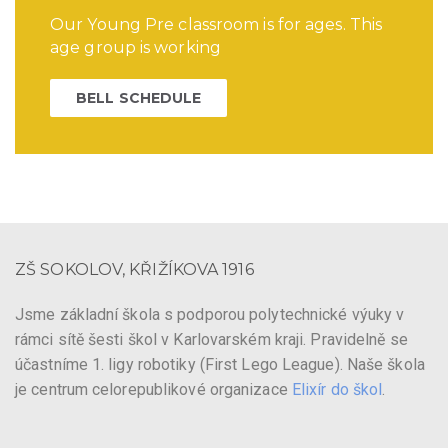
Our Young Pre classroom is for ages. This
age group is working
BELL SCHEDULE
ZŠ SOKOLOV, KŘIŽÍKOVA 1916
Jsme základní škola s podporou polytechnické výuky v
rámci sítě šesti škol v Karlovarském kraji. Pravidelně se
účastníme 1. ligy robotiky (First Lego League). Naše škola
je centrum celorepublikové organizace
Elixír do škol
.