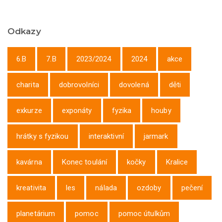
Odkazy
6.B
7.B
2023/2024
2024
akce
charita
dobrovolníci
dovolená
děti
exkurze
exponáty
fyzika
houby
hrátky s fyzikou
interaktivní
jarmark
kavárna
Konec toulání
kočky
Kralice
kreativita
les
nálada
ozdoby
pečení
planetárium
pomoc
pomoc útulkům