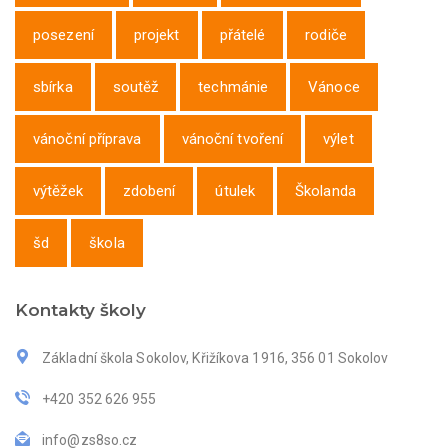
posezení
projekt
přátelé
rodiče
sbírka
soutěž
techmánie
Vánoce
vánoční příprava
vánoční tvoření
výlet
výtěžek
zdobení
útulek
Školanda
šd
škola
Kontakty školy
Základní škola Sokolov, Křižíkova 1916, 356 01 Sokolov
+420 352 626 955
info@zs8so.cz