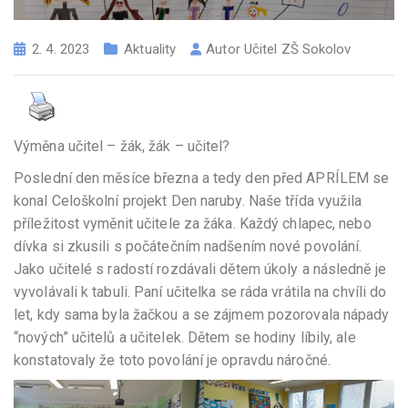
2. 4. 2023
Aktuality
Autor
Učitel ZŠ Sokolov
Výměna učitel – žák, žák – učitel?
Poslední den měsíce března a tedy den před APRÍLEM se
konal Celoškolní projekt Den naruby. Naše třída využila
příležitost vyměnit učitele za žáka. Každý chlapec, nebo
dívka si zkusili s počátečním nadšením nové povolání.
Jako učitelé s radostí rozdávali dětem úkoly a následně je
vyvolávali k tabuli. Paní učitelka se ráda vrátila na chvíli do
let, kdy sama byla žačkou a se zájmem pozorovala nápady
“nových” učitelů a učitelek. Dětem se hodiny líbily, ale
konstatovaly že toto povolání je opravdu náročné.