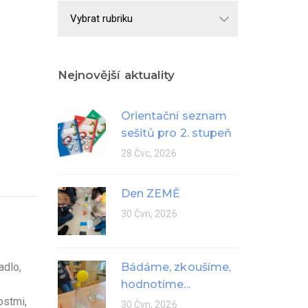
Školní
rok
Nejnovější aktuality
Orientační seznam
sešitů pro 2. stupeň
28 Čvc, 2026
Den ZEMĚ
30 Čvn, 2026
adlo,
Bádáme, zkoušíme,
hodnotíme...
ostmi,
30 Čvn, 2026