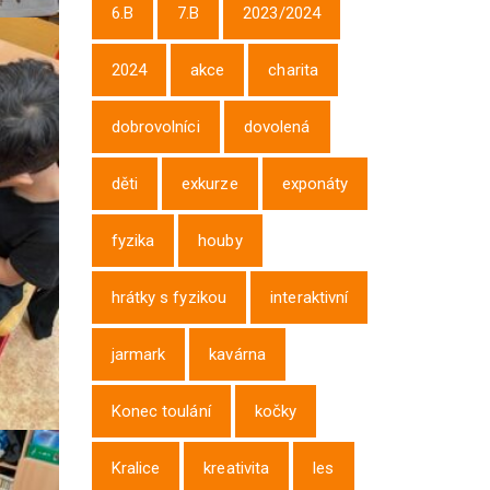
6.B
7.B
2023/2024
2024
akce
charita
dobrovolníci
dovolená
děti
exkurze
exponáty
fyzika
houby
hrátky s fyzikou
interaktivní
jarmark
kavárna
Konec toulání
kočky
Kralice
kreativita
les