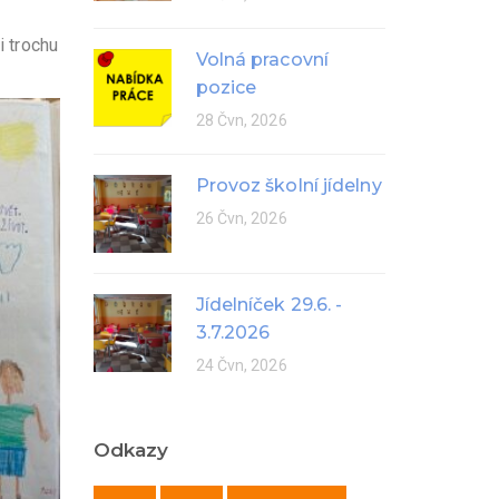
i trochu
Volná pracovní
pozice
28 Čvn, 2026
Provoz školní jídelny
26 Čvn, 2026
Jídelníček 29.6. -
3.7.2026
24 Čvn, 2026
Odkazy