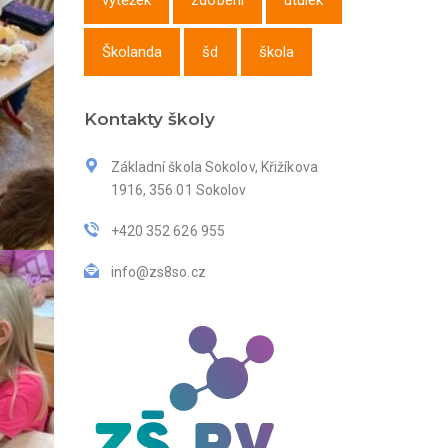
výtěžek
zdobení
útulek
Školanda
šd
škola
Kontakty školy
Základní škola Sokolov, Křižíkova
1916, 356 01 Sokolov
+420 352 626 955
info@zs8so.cz