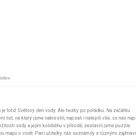
kolov
 je totiž Světový den vody. Ale hezky po pořádku. Na začátku
list, na který jsme nakreslili, napsali i nalepili vše, co nás nap
itosti vody a jejím koloběhu v přírodě, sestavili jsme puzzle
ou mapu o vodě. Paní učitelky nás seznámily s různými zajímav