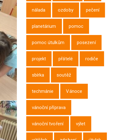
nálada
ozdoby
pečení
planetárium
pomoc
pomoc útulkům
posezení
projekt
přátelé
rodiče
sbírka
soutěž
techmánie
Vánoce
vánoční příprava
vánoční tvoření
výlet