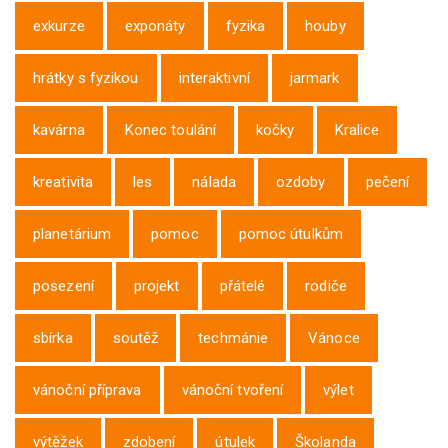
exkurze
exponáty
fyzika
houby
hrátky s fyzikou
interaktivní
jarmark
kavárna
Konec toulání
kočky
Kralice
kreativita
les
nálada
ozdoby
pečení
planetárium
pomoc
pomoc útulkům
posezení
projekt
přátelé
rodiče
sbírka
soutěž
techmánie
Vánoce
vánoční příprava
vánoční tvoření
výlet
výtěžek
zdobení
útulek
Školanda