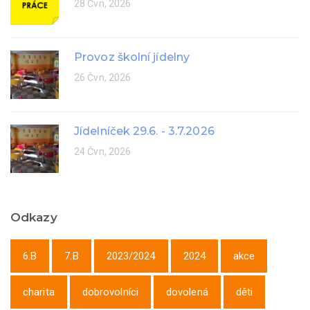
28 Čvn, 2026
Provoz školní jídelny
26 Čvn, 2026
Jídelníček 29.6. - 3.7.2026
24 Čvn, 2026
Odkazy
6.B
7.B
2023/2024
2024
akce
charita
dobrovolníci
dovolená
děti