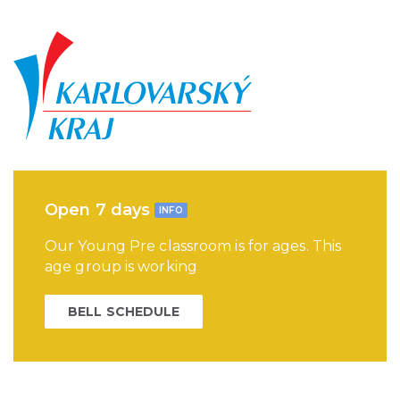
Open 7 days
INFO
Our Young Pre classroom is for ages. This
age group is working
BELL SCHEDULE