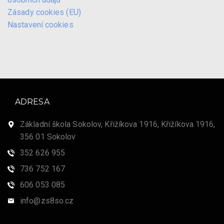
Zásady cookies (EU)
Nastavení cookies
ADRESA
Základní škola Sokolov, Křižíkova 1916, Křižíkova 1916,
356 01 Sokolov
352 626 955
736 752 167
606 053 085
info@zs8so.cz