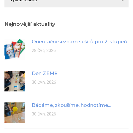
rok
Nejnovější aktuality
Orientační seznam sešitů pro 2. stupeň
28 Čvc, 2026
Den ZEMĚ
30 Čvn, 2026
Bádáme, zkoušíme, hodnotíme...
30 Čvn, 2026