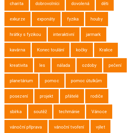
charita
dobrovolníci
dovolená
děti
exkurze
exponáty
fyzika
houby
hrátky s fyzikou
interaktivní
jarmark
kavárna
Konec toulání
kočky
Kralice
kreativita
les
nálada
ozdoby
pečení
planetárium
pomoc
pomoc útulkům
posezení
projekt
přátelé
rodiče
sbírka
soutěž
techmánie
Vánoce
vánoční příprava
vánoční tvoření
výlet