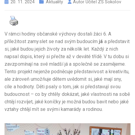
20. 11. 2024
Aktuality
Autor
Učitel ZŠ Sokolov
V rámci hodiny občanské výchovy dostali žáci 6. A
příležitost zamyslet se nad svým budoucím
já
a představit
si, jaké budou jejich životy za několik let. Každý z nich
napsal dopis, který si přečte až v deváté třídě. V tu dobu si
zavzpomínají na své mladší já a společně se zasmějeme.
Tento projekt nejenže podněcuje představivost a kreativitu,
ale zároveň umožňuje dětem uvědomit si, jaké mají sny,
cíle a hodnoty. Děti psaly o tom, jak si představují svou
budoucnost – co by chtěly dokázat, jaké vlastnosti na sobě
chtějí rozvíjet, jaké koníčky je možná budou bavit nebo jaké
vztahy chtějí mít se svými kamarády a rodinou.