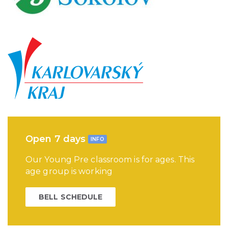
Open 7 days
INFO
Our Young Pre classroom is for ages. This
age group is working
BELL SCHEDULE