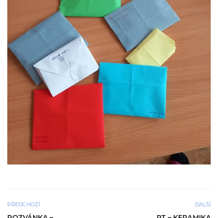
PŘEDCHOZÍ
DALŠÍ
POZVÁNKA –
PT – KERAMIKA