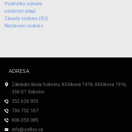
Podmínky ochrany
osobních údajů
Zásady cookies (EU)
Nastavení cookies
ADRESA
Základní škola Sokolov, Křižíkova 1916, Křižíkova 1916,
356 01 Sokolov
352 626 955
736 752 167
606 053 085
info@zs8so.cz