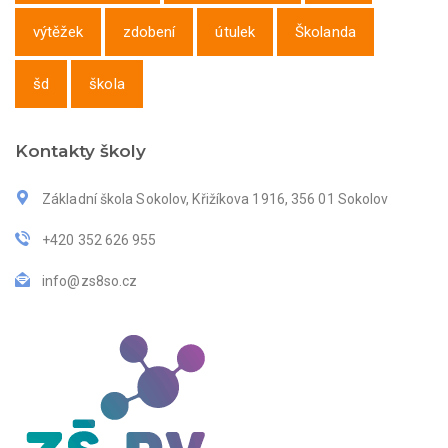
výtěžek
zdobení
útulek
Školanda
šd
škola
Kontakty školy
Základní škola Sokolov, Křižíkova 1916, 356 01 Sokolov
+420 352 626 955
info@zs8so.cz