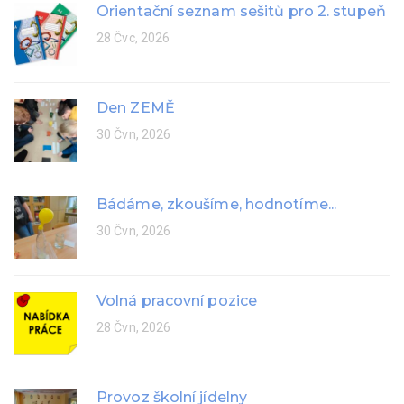
Orientační seznam sešitů pro 2. stupeň
28 Čvc, 2026
Den ZEMĚ
30 Čvn, 2026
Bádáme, zkoušíme, hodnotíme...
30 Čvn, 2026
Volná pracovní pozice
28 Čvn, 2026
Provoz školní jídelny