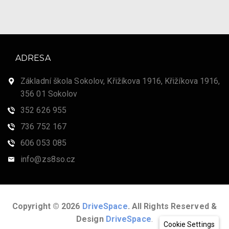
ADRESA
Základní škola Sokolov, Křižíkova 1916, Křižíkova 1916,
356 01 Sokolov
352 626 955
736 752 167
606 053 085
info@zs8so.cz
Copyright © 2026
DriveSpace
. All Rights Reserved &
Design
DriveSpace
.
Cookie Settings