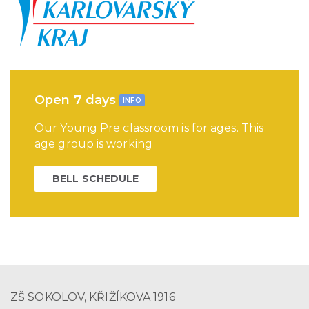
Open 7 days
INFO
Our Young Pre classroom is for ages. This
age group is working
BELL SCHEDULE
ZŠ SOKOLOV, KŘIŽÍKOVA 1916