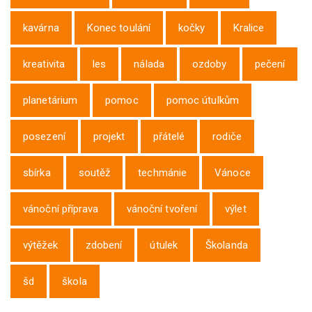
kavárna
Konec toulání
kočky
Kralice
kreativita
les
nálada
ozdoby
pečení
planetárium
pomoc
pomoc útulkům
posezení
projekt
přátelé
rodiče
sbírka
soutěž
techmánie
Vánoce
vánoční příprava
vánoční tvoření
výlet
výtěžek
zdobení
útulek
Školanda
šd
škola