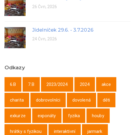
26 Čvn, 2026
Jídelníček 29.6. - 3.7.2026
24 Čvn, 2026
Odkazy
6.B
7.B
2023/2024
2024
akce
charita
dobrovolníci
dovolená
děti
exkurze
exponáty
fyzika
houby
hrátky s fyzikou
interaktivní
jarmark