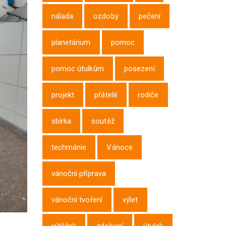
nálada
ozdoby
pečení
planetárium
pomoc
pomoc útulkům
posezení
projekt
přátelé
rodiče
sbírka
soutěž
techmánie
Vánoce
vánoční příprava
vánoční tvoření
výlet