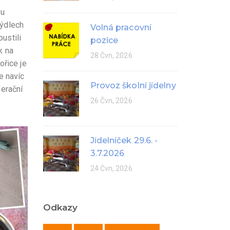
ou
mýdlech
Volná pracovní
ustili
pozice
k na
28 Čvn, 2026
ořice je
je navíc
Provoz školní jídelny
nerační
26 Čvn, 2026
Jídelníček 29.6. -
3.7.2026
24 Čvn, 2026
Odkazy