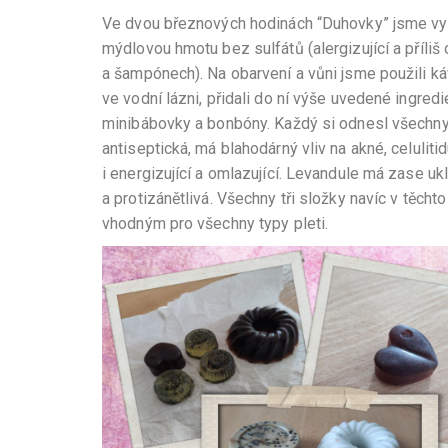
Ve dvou březnových hodinách “Duhovky” jsme vyrá
mýdlovou hmotu bez sulfátů (alergizující a příliš
a šampónech). Na obarvení a vůni jsme použili káv
ve vodní lázni, přidali do ní výše uvedené ingred
minibábovky a bonbóny. Každý si odnesl všechny 
antiseptická, má blahodárný vliv na akné, celulitid
i energizující a omlazující. Levandule má zase ukl
a protizánětlivá. Všechny tři složky navíc v těch
vhodným pro všechny typy pleti.