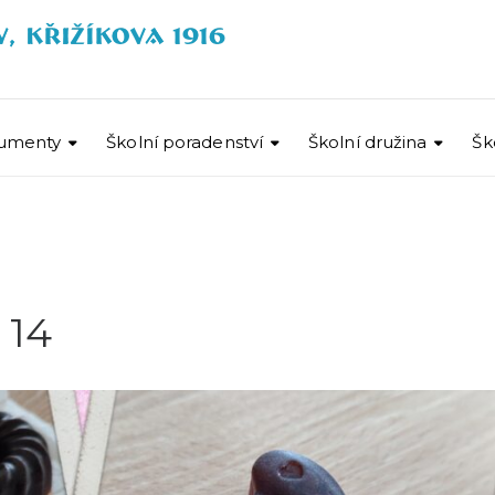
umenty
Školní poradenství
Školní družina
Šk
 14