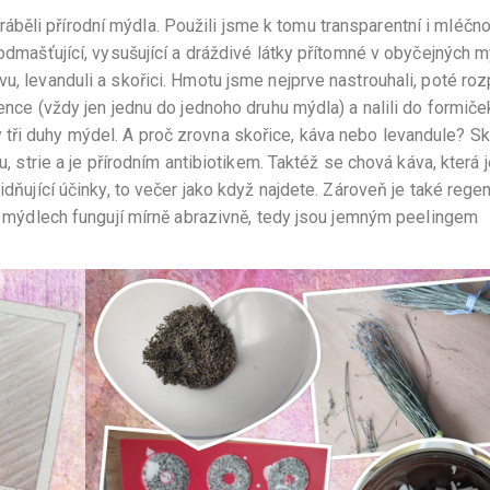
běli přírodní mýdla. Použili jsme k tomu transparentní i mléčn
 odmašťující, vysušující a dráždivé látky přítomné v obyčejných 
u, levanduli a skořici. Hmotu jsme nejprve nastrouhali, poté rozp
ience (vždy jen jednu do jednoho druhu mýdla) a nalili do formiče
tři duhy mýdel. A proč zrovna skořice, káva nebo levandule? Sk
u, strie a je přírodním antibiotikem. Taktéž se chová káva, která 
idňující účinky, to večer jako když najdete. Zároveň je také rege
to mýdlech fungují mírně abrazivně, tedy jsou jemným peelingem