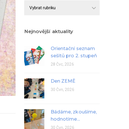
Školní
rok
Nejnovější aktuality
Orientační seznam
sešitů pro 2. stupeň
28 Čvc, 2026
Den ZEMĚ
30 Čvn, 2026
Bádáme, zkoušíme,
hodnotíme...
30 Čvn, 2026