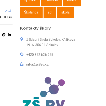
výtěžek
zdobení
útulek
DALŠÍ
Školanda
šd
škola
 CHEBU
Kontakty školy
Základní škola Sokolov, Křižíkova
1916, 356 01 Sokolov
+420 352 626 955
info@zs8so.cz