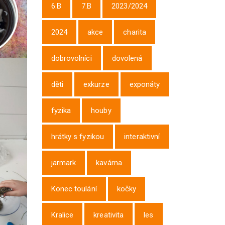
6.B
7.B
2023/2024
2024
akce
charita
dobrovolníci
dovolená
děti
exkurze
exponáty
fyzika
houby
hrátky s fyzikou
interaktivní
jarmark
kavárna
Konec toulání
kočky
Kralice
kreativita
les