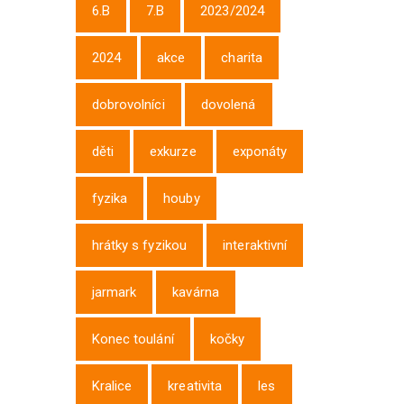
6.B
7.B
2023/2024
2024
akce
charita
dobrovolníci
dovolená
děti
exkurze
exponáty
fyzika
houby
hrátky s fyzikou
interaktivní
jarmark
kavárna
Konec toulání
kočky
Kralice
kreativita
les