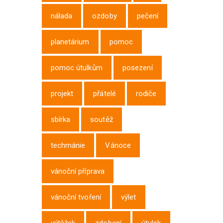
nálada
ozdoby
pečení
planetárium
pomoc
pomoc útulkům
posezení
projekt
přátelé
rodiče
sbírka
soutěž
techmánie
Vánoce
vánoční příprava
vánoční tvoření
výlet