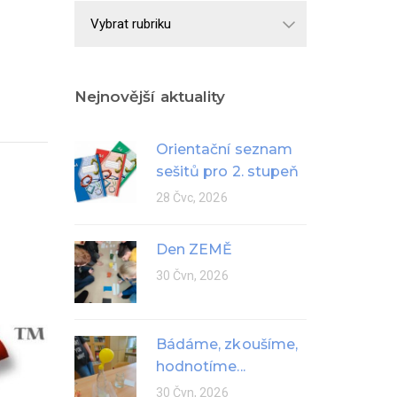
Školní
rok
Nejnovější aktuality
Orientační seznam
sešitů pro 2. stupeň
28 Čvc, 2026
Den ZEMĚ
30 Čvn, 2026
Bádáme, zkoušíme,
hodnotíme...
30 Čvn, 2026