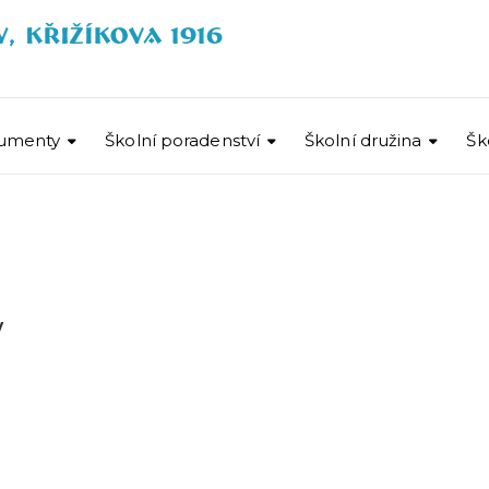
umenty
Školní poradenství
Školní družina
Šk
w