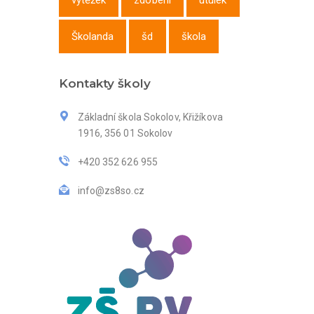
výtěžek
zdobení
útulek
Školanda
šd
škola
Kontakty školy
Základní škola Sokolov, Křižíkova
1916, 356 01 Sokolov
+420 352 626 955
info@zs8so.cz