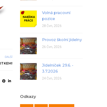
Volná pracovní
pozice
28 Čvn, 2026
Provoz školní jídelny
26 Čvn, 2026
DALŠÍ
ITKEM!
Jídelníček 29.6. -
3.7.2026
24 Čvn, 2026
Odkazy