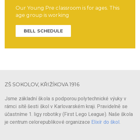
Our Young Pre classroom is for ages. This
age group is working
BELL SCHEDULE
ZŠ SOKOLOV, KŘIŽÍKOVA 1916
Jsme základní škola s podporou polytechnické výuky v
rámci sítě šesti škol v Karlovarském kraji. Pravidelně se
účastníme 1. ligy robotiky (First Lego League). Naše škola
je centrum celorepublikové organizace
Elixír do škol
.