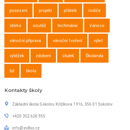
posezení
projekt
přátelé
rodiče
sbírka
soutěž
techmánie
Vánoce
vánoční příprava
vánoční tvoření
výlet
výtěžek
zdobení
útulek
Školanda
šd
škola
Kontakty školy
Základní škola Sokolov, Křižíkova 1916, 356 01 Sokolov
+420 352 626 955
info@zs8so.cz