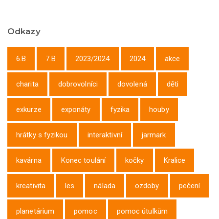
Odkazy
6.B
7.B
2023/2024
2024
akce
charita
dobrovolníci
dovolená
děti
exkurze
exponáty
fyzika
houby
hrátky s fyzikou
interaktivní
jarmark
kavárna
Konec toulání
kočky
Kralice
kreativita
les
nálada
ozdoby
pečení
planetárium
pomoc
pomoc útulkům