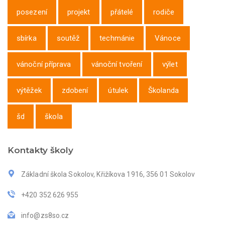
posezení
projekt
přátelé
rodiče
sbírka
soutěž
techmánie
Vánoce
vánoční příprava
vánoční tvoření
výlet
výtěžek
zdobení
útulek
Školanda
šd
škola
Kontakty školy
Základní škola Sokolov, Křižíkova 1916, 356 01 Sokolov
+420 352 626 955
info@zs8so.cz