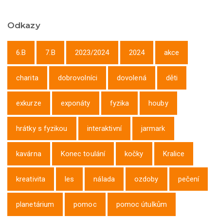
Odkazy
6.B
7.B
2023/2024
2024
akce
charita
dobrovolníci
dovolená
děti
exkurze
exponáty
fyzika
houby
hrátky s fyzikou
interaktivní
jarmark
kavárna
Konec toulání
kočky
Kralice
kreativita
les
nálada
ozdoby
pečení
planetárium
pomoc
pomoc útulkům