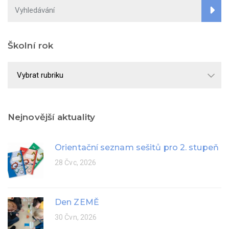
Školní rok
Školní
rok
Nejnovější aktuality
Orientační seznam sešitů pro 2. stupeň
28 Čvc, 2026
Den ZEMĚ
30 Čvn, 2026