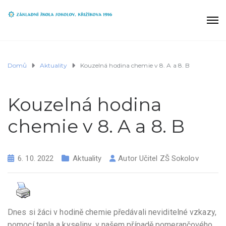
Domů
Aktuality
Kouzelná hodina chemie v 8. A a 8. B
Kouzelná hodina
chemie v 8. A a 8. B
6. 10. 2022
Aktuality
Autor
Učitel ZŠ Sokolov
Dnes si žáci v hodině chemie předávali neviditelné vzkazy,
pomocí tepla a kyseliny, v našem případě pomerančového