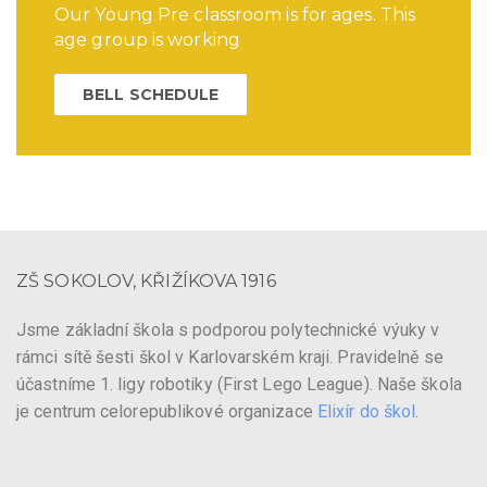
Our Young Pre classroom is for ages. This
age group is working
BELL SCHEDULE
ZŠ SOKOLOV, KŘIŽÍKOVA 1916
Jsme základní škola s podporou polytechnické výuky v
rámci sítě šesti škol v Karlovarském kraji. Pravidelně se
účastníme 1. ligy robotiky (First Lego League). Naše škola
je centrum celorepublikové organizace
Elixír do škol
.