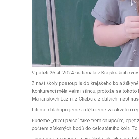
V pátek 26. 4. 2024 se konala v Krajské knihovn
Z naší školy postoupila do krajského kola žákyně 
Konkurenci měla velmi silnou, protože se tohoto ko
Mariánských Lázní, z Chebu a z dalších měst naše
Lili moc blahopřejeme a děkujeme za skvělou rep
Budeme ,,držet palce“ také třem chlapcům, opět z
počtem získaných bodů do celostátního kola. To 
Jsme rádi, že máme v naší škole tak šiko