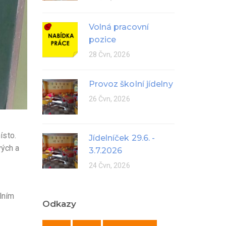
Volná pracovní
pozice
28 Čvn, 2026
Provoz školní jídelny
26 Čvn, 2026
ísto.
Jídelníček 29.6. -
vých a
3.7.2026
24 Čvn, 2026
álním
Odkazy