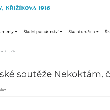
umenty
Školní poradenství
Školní družina
Šk
koktám, čtu.
řské soutěže Nekoktám, č
olov