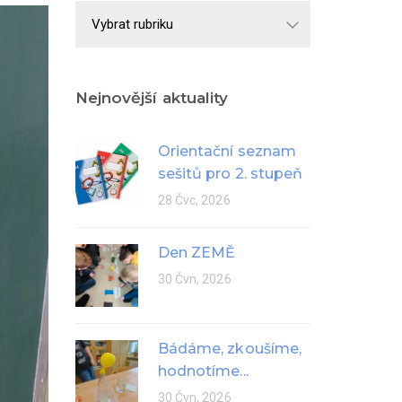
Školní
rok
Nejnovější aktuality
Orientační seznam
sešitů pro 2. stupeň
28 Čvc, 2026
Den ZEMĚ
30 Čvn, 2026
Bádáme, zkoušíme,
hodnotíme...
30 Čvn, 2026