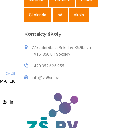
výtěžek
zdobení
útulek
Školanda
šd
škola
Kontakty školy
Základní škola Sokolov, Křižíkova
1916, 356 01 Sokolov
+420 352 626 955
DALŠÍ
info@zs8so.cz
 MATEK