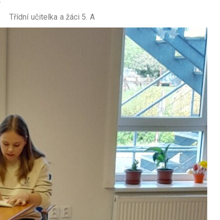
 žáci 5. A