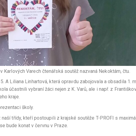
ě v Karlových Varech čtenářská soutěž nazvaná Nekoktám, čtu.
5. A Liliana Linhartová, která opravdu zabojovala a obsadila 1. m
la účastnili vybraní žáci nejen z K. Varů, ale i např. z Františko
ho kraje.
rezentaci školy.
 naší třídy, kteří postoupili z krajské soutěže T-PROFI s maxim
se bude konat v červnu v Praze.
vné děti.