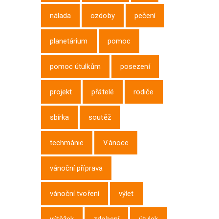
nálada
ozdoby
pečení
planetárium
pomoc
pomoc útulkům
posezení
projekt
přátelé
rodiče
sbírka
soutěž
techmánie
Vánoce
vánoční příprava
vánoční tvoření
výlet