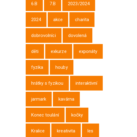
6.B
7.B
2023/2024
2024
akce
charita
dobrovolníci
dovolená
děti
exkurze
exponáty
fyzika
houby
hrátky s fyzikou
interaktivní
jarmark
kavárna
Konec toulání
kočky
Kralice
kreativita
les