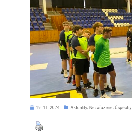
19. 11. 2024
Aktuality
,
Nezařazené
,
Úspěchy