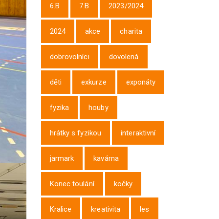
6.B
7.B
2023/2024
2024
akce
charita
dobrovolníci
dovolená
děti
exkurze
exponáty
fyzika
houby
hrátky s fyzikou
interaktivní
jarmark
kavárna
Konec toulání
kočky
Kralice
kreativita
les