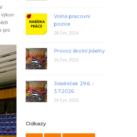
 V
ý výkon
Volná pracovní
pěch
pozice
e pro
28 Čvn, 2026
Provoz školní jídelny
26 Čvn, 2026
Jídelníček 29.6. -
3.7.2026
24 Čvn, 2026
Odkazy