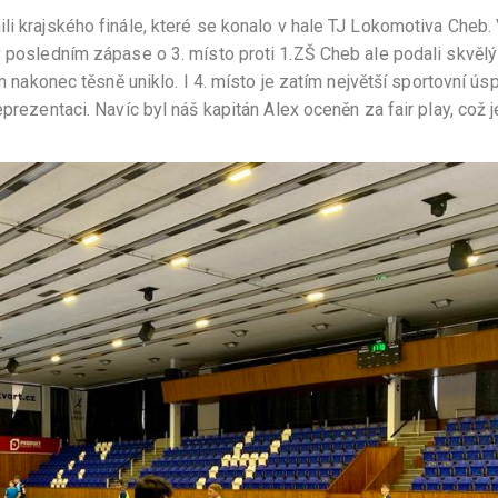
li krajského finále, které se konalo v hale TJ Lokomotiva Cheb.
v posledním zápase o 3. místo proti 1.ZŠ Cheb ale podali skvěl
im nakonec těsně uniklo. I 4. místo je zatím největší sportovní ús
prezentaci. Navíc byl náš kapitán Alex oceněn za fair play, což j