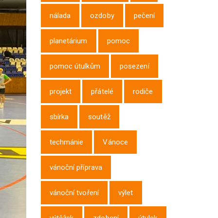
nálada
ozdoby
pečení
planetárium
pomoc
pomoc útulkům
posezení
projekt
přátelé
rodiče
sbírka
soutěž
techmánie
Vánoce
vánoční příprava
vánoční tvoření
výlet