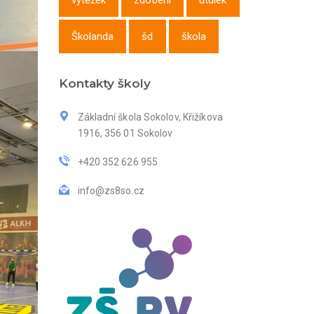
výtěžek
zdobení
útulek
Školanda
šd
škola
Kontakty školy
Základní škola Sokolov, Křižíkova
1916, 356 01 Sokolov
+420 352 626 955
info@zs8so.cz