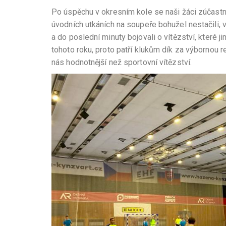
Po úspěchu v okresním kole se naši žáci zúčastni
úvodních utkáních na soupeře bohužel nestačili, 
a do poslední minuty bojovali o vítězství, které j
tohoto roku, proto patří klukům dík za výbornou re
nás hodnotnější než sportovní vítězství.