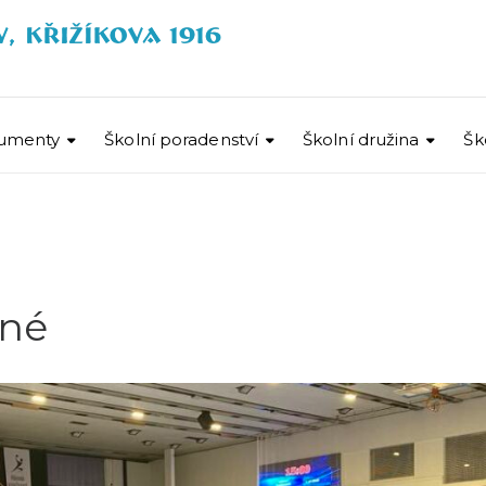
umenty
Školní poradenství
Školní družina
Šk
ené