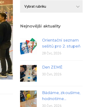
Školní
rok
Nejnovější aktuality
Orientační seznam
sešitů pro 2. stupeň
28 Čvc, 2026
Den ZEMĚ
30 Čvn, 2026
Bádáme, zkoušíme,
hodnotíme...
30 Čvn, 2026