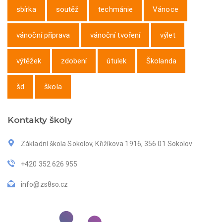
sbírka
soutěž
techmánie
Vánoce
vánoční příprava
vánoční tvoření
výlet
výtěžek
zdobení
útulek
Školanda
šd
škola
Kontakty školy
Základní škola Sokolov, Křižíkova 1916, 356 01 Sokolov
+420 352 626 955
info@zs8so.cz