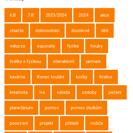
6.B
7.B
2023/2024
2024
akce
charita
dobrovolníci
dovolená
děti
exkurze
exponáty
fyzika
houby
hrátky s fyzikou
interaktivní
jarmark
kavárna
Konec toulání
kočky
Kralice
kreativita
les
nálada
ozdoby
pečení
planetárium
pomoc
pomoc útulkům
posezení
projekt
přátelé
rodiče