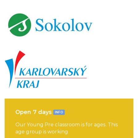
Open 7 days
INFO
Our Young Pre classroom is for ages. This
age group is working