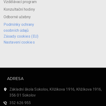
Vzdělávací program
Konzultační hodiny
Odborné učebny
Podmínky ochrany
osobních údajů
Zásady cookies (EU)
Nastavení cookies
ADRESA
Základní škola Sokolov, Křižíkova 1916, Křižíkova 1916,
356 01 Sokolov
352 626 955