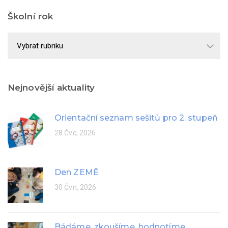
Školní rok
Školní
rok
Nejnovější aktuality
Orientační seznam sešitů pro 2. stupeň
28 Čvc, 2026
Den ZEMĚ
30 Čvn, 2026
Bádáme, zkoušíme, hodnotíme...