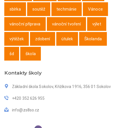
sbírka
soutěž
techmánie
Vánoce
vánoční příprava
vánoční tvoření
výlet
výtěžek
zdobení
útulek
Školanda
šd
škola
Kontakty školy
Základní škola Sokolov, Křižíkova 1916, 356 01 Sokolov
+420 352 626 955
info@zs8so.cz