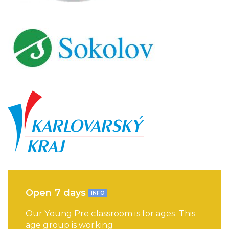
Open 7 days
INFO
Our Young Pre classroom is for ages. This
age group is working