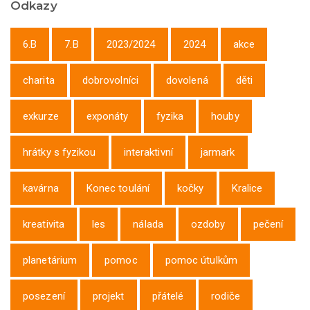
Odkazy
6.B
7.B
2023/2024
2024
akce
charita
dobrovolníci
dovolená
děti
exkurze
exponáty
fyzika
houby
hrátky s fyzikou
interaktivní
jarmark
kavárna
Konec toulání
kočky
Kralice
kreativita
les
nálada
ozdoby
pečení
planetárium
pomoc
pomoc útulkům
posezení
projekt
přátelé
rodiče