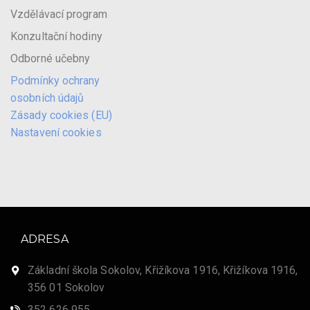
Vzdělávací program
Konzultační hodiny
Odborné učebny
Podmínky ochrany
osobních údajů
Zásady cookies (EU)
Nastavení cookies
ADRESA
Základní škola Sokolov, Křižíkova 1916, Křižíkova 1916,
356 01 Sokolov
352 626 955