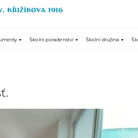
umenty
Školní poradenství
Školní družina
Šk
ť.