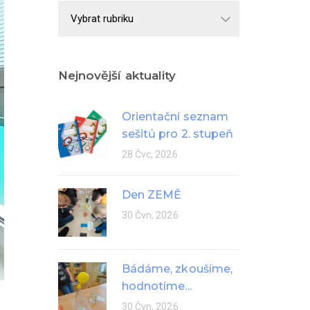
Školní
rok
Nejnovější aktuality
Orientační seznam
sešitů pro 2. stupeň
28 Čvc, 2026
Den ZEMĚ
30 Čvn, 2026
Bádáme, zkoušíme,
hodnotíme...
30 Čvn, 2026