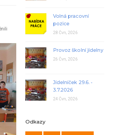
Volná pracovní
pozice
nili
28 Čvn, 2026
Provoz školní jídelny
26 Čvn, 2026
Jídelníček 29.6. -
3.7.2026
24 Čvn, 2026
Odkazy