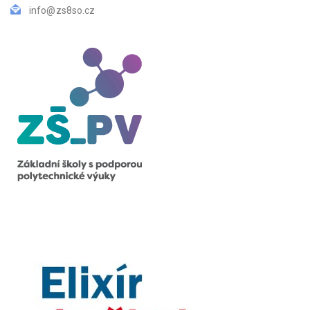
info@zs8so.cz