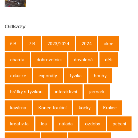
Odkazy
6.B
7.B
2023/2024
2024
akce
charita
dobrovolníci
dovolená
děti
exkurze
exponáty
fyzika
houby
hrátky s fyzikou
interaktivní
jarmark
kavárna
Konec toulání
kočky
Kralice
kreativita
les
nálada
ozdoby
pečení