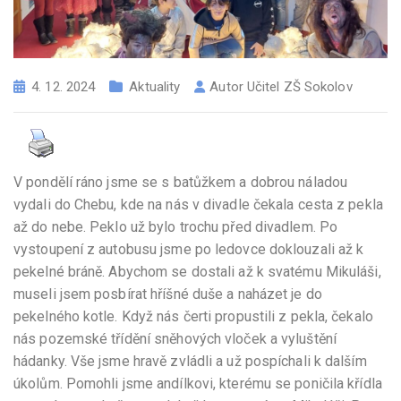
4. 12. 2024
Aktuality
Autor
Učitel ZŠ Sokolov
V pondělí ráno jsme se s batůžkem a dobrou náladou
vydali do Chebu, kde na nás v divadle čekala cesta z pekla
až do nebe. Peklo už bylo trochu před divadlem. Po
vystoupení z autobusu jsme po ledovce doklouzali až k
pekelné bráně. Abychom se dostali až k svatému Mikuláši,
museli jsem posbírat hříšné duše a naházet je do
pekelného kotle. Když nás čerti propustili z pekla, čekalo
nás pozemské třídění sněhových vloček a vyluštění
hádanky. Vše jsme hravě zvládli a už pospíchali k dalším
úkolům. Pomohli jsme andílkovi, kterému se poničila křídla