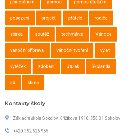
planetárium
pomoc
pomoc útulkům
posezení
projekt
přátelé
rodiče
sbírka
soutěž
techmánie
Vánoce
vánoční příprava
vánoční tvoření
výlet
výtěžek
zdobení
útulek
Školanda
šd
škola
Kontakty školy
Základní škola Sokolov, Křižíkova 1916, 356 01 Sokolov
+420 352 626 955