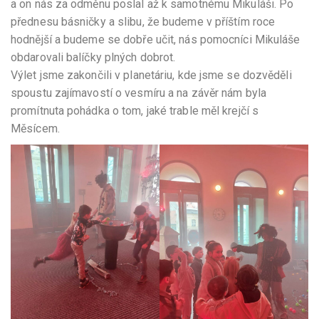
a on nás za odměnu poslal až k samotnému Mikuláši. Po
přednesu básničky a slibu, že budeme v příštím roce
hodnější a budeme se dobře učit, nás pomocníci Mikuláše
obdarovali balíčky plných dobrot.
Výlet jsme zakončili v planetáriu, kde jsme se dozvěděli
spoustu zajímavostí o vesmíru a na závěr nám byla
promítnuta pohádka o tom, jaké trable měl krejčí s
Měsícem.