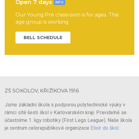
Open 7 days
INFO
Our Young Pre classroom is for ages. This
age group is working
BELL SCHEDULE
ZŠ SOKOLOV, KŘIŽÍKOVA 1916
Jsme základní škola s podporou polytechnické výuky v
rámci sítě šesti škol v Karlovarském kraji. Pravidelně se
účastníme 1. ligy robotiky (First Lego League). Naše škola
je centrum celorepublikové organizace
Elixír do škol
.