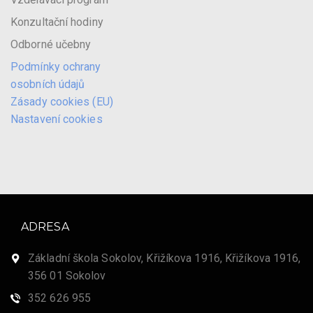
Konzultační hodiny
Odborné učebny
Podmínky ochrany
osobních údajů
Zásady cookies (EU)
Nastavení cookies
ADRESA
Základní škola Sokolov, Křižíkova 1916, Křižíkova 1916,
356 01 Sokolov
352 626 955