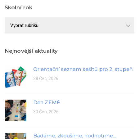
Školní rok
Školní
rok
Nejnovější aktuality
Orientační seznam sešitů pro 2. stupeň
28 Čvc, 2026
Den ZEMĚ
30 Čvn, 2026
Bádáme, zkoušíme, hodnotíme...