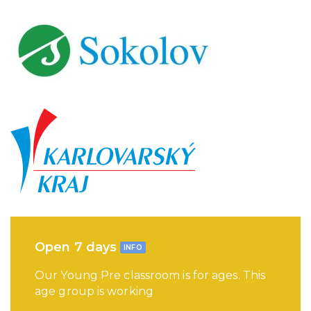
Open 7 days
INFO
Our Young Pre classroom is for ages. This
age group is working