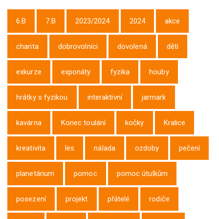
6.B
7.B
2023/2024
2024
akce
charita
dobrovolníci
dovolená
děti
exkurze
exponáty
fyzika
houby
hrátky s fyzikou
interaktivní
jarmark
kavárna
Konec toulání
kočky
Kralice
kreativita
les
nálada
ozdoby
pečení
planetárium
pomoc
pomoc útulkům
posezení
projekt
přátelé
rodiče