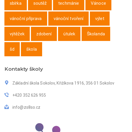
sbírka
soutěž
techmánie
Vánoce
vánoční příprava
vánoční tvoření
výlet
výtěžek
zdobení
útulek
Školanda
šd
škola
Kontakty školy
Základní škola Sokolov, Křižíkova 1916, 356 01 Sokolov
+420 352 626 955
info@zs8so.cz