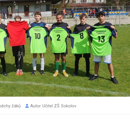
pěchy žáků
Autor
Učitel ZŠ Sokolov