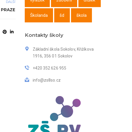
výtěžek
zdobení
útulek
DALŠÍ
 PRAZE
Školanda
šd
škola
Kontakty školy
Základní škola Sokolov, Křižíkova
1916, 356 01 Sokolov
+420 352 626 955
info@zs8so.cz