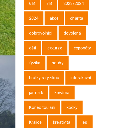
6.B
7.B
2023/2024
2024
akce
charita
dobrovolníci
dovolená
děti
exkurze
exponáty
fyzika
houby
hrátky s fyzikou
interaktivní
jarmark
kavárna
Konec toulání
kočky
Kralice
kreativita
les