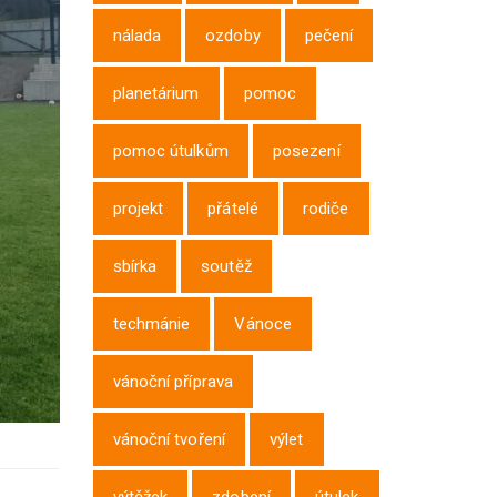
nálada
ozdoby
pečení
planetárium
pomoc
pomoc útulkům
posezení
projekt
přátelé
rodiče
sbírka
soutěž
techmánie
Vánoce
vánoční příprava
vánoční tvoření
výlet