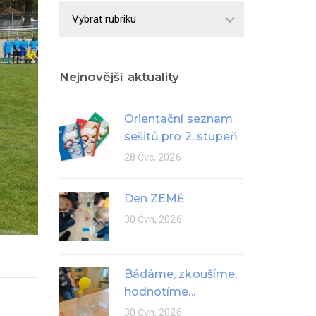
Školní
rok
Nejnovější aktuality
Orientační seznam
sešitů pro 2. stupeň
28 Čvc, 2026
Den ZEMĚ
30 Čvn, 2026
Bádáme, zkoušíme,
hodnotíme...
30 Čvn, 2026