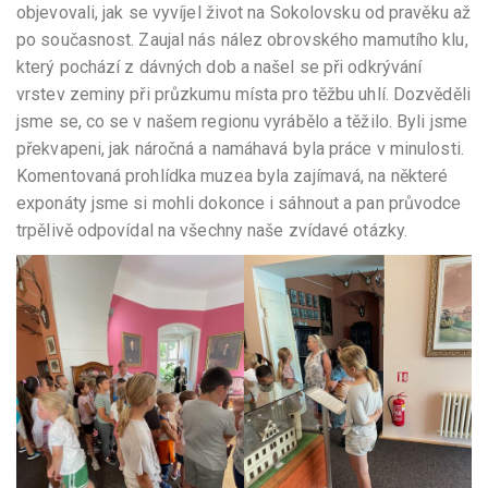
objevovali, jak se vyvíjel život na Sokolovsku od pravěku až
po současnost. Zaujal nás nález obrovského mamutího klu,
který pochází z dávných dob a našel se při odkrývání
vrstev zeminy při průzkumu místa pro těžbu uhlí. Dozvěděli
jsme se, co se v našem regionu vyrábělo a těžilo. Byli jsme
překvapeni, jak náročná a namáhavá byla práce v minulosti.
Komentovaná prohlídka muzea byla zajímavá, na některé
exponáty jsme si mohli dokonce i sáhnout a pan průvodce
trpělivě odpovídal na všechny naše zvídavé otázky.