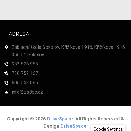
ADRESA
Základní škola Sokolov, Křižíkova 1916, Křižíkova 1916,
356 01 Sokolov
352 626 955
736 752 167
606 053 085
info@zs8so.cz
Copyright © 2026
DriveSpace
. All Rights Reserved &
Design
DriveSpace
.
Cookie Settings