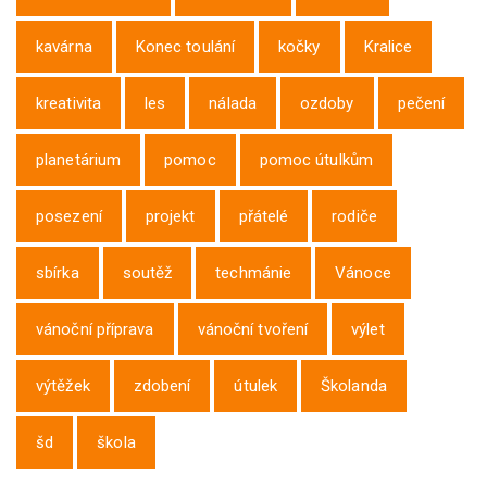
kavárna
Konec toulání
kočky
Kralice
kreativita
les
nálada
ozdoby
pečení
planetárium
pomoc
pomoc útulkům
posezení
projekt
přátelé
rodiče
sbírka
soutěž
techmánie
Vánoce
vánoční příprava
vánoční tvoření
výlet
výtěžek
zdobení
útulek
Školanda
šd
škola