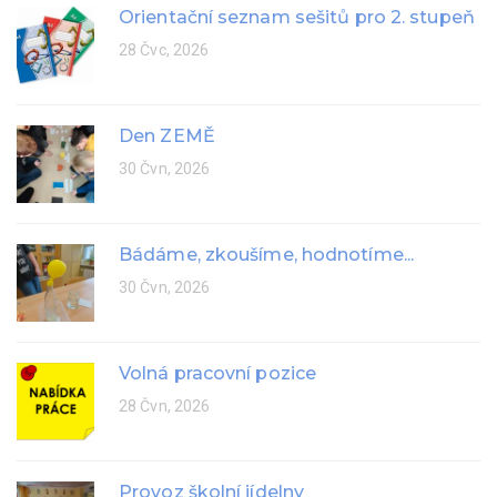
Orientační seznam sešitů pro 2. stupeň
28 Čvc, 2026
Den ZEMĚ
30 Čvn, 2026
Bádáme, zkoušíme, hodnotíme...
30 Čvn, 2026
Volná pracovní pozice
28 Čvn, 2026
Provoz školní jídelny