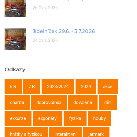
26 Čvn, 2026
Jídelníček 29.6. - 3.7.2026
24 Čvn, 2026
Odkazy
6.B
7.B
2023/2024
2024
akce
charita
dobrovolníci
dovolená
děti
exkurze
exponáty
fyzika
houby
hrátky s fyzikou
interaktivní
jarmark