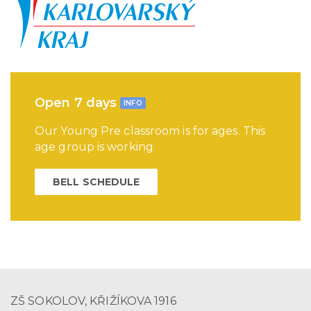
Open 7 days
INFO
Our Young Pre classroom is for ages. This
age group is working
BELL SCHEDULE
ZŠ SOKOLOV, KŘIŽÍKOVA 1916