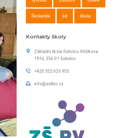
výtěžek
zdobení
útulek
Školanda
šd
škola
Kontakty školy
Základní škola Sokolov, Křižíkova
1916, 356 01 Sokolov
+420 352 626 955
info@zs8so.cz