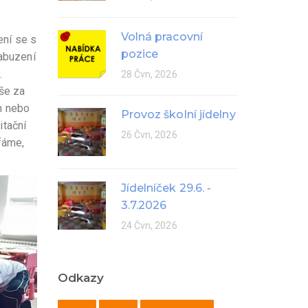
Volná pracovní
ní se s
pozice
nabuzení
.
28 Čvn, 2026
vše za
m nebo
Provoz školní jídelny
itační
26 Čvn, 2026
fáme,
Jídelníček 29.6. -
3.7.2026
24 Čvn, 2026
Odkazy