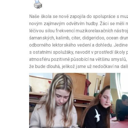
Naše škola se nově zapojila do spolupráce s 
novým zajímavým odvětvím hudby. Žáci se měli mo
léčivou silou frekvencí muzikorelaxačních nástroj
šamanských, kalimb, citer, didgeridoo, ocean dru
odborného lektorského vedení a dohledu. Jedin
s ostatními spolužáky, navodit v prostředí školy p
atmosféru pozitivně působící na většinu smyslů,
že bude dlouhá, jelikož jsme už nedočkaví na dalš