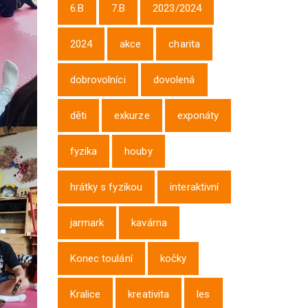
6.B
7.B
2023/2024
2024
akce
charita
dobrovolníci
dovolená
děti
exkurze
exponáty
fyzika
houby
hrátky s fyzikou
interaktivní
jarmark
kavárna
Konec toulání
kočky
Kralice
kreativita
les