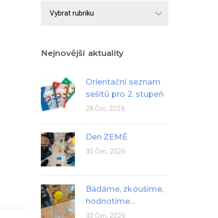
Školní
rok
Nejnovější aktuality
Orientační seznam
sešitů pro 2. stupeň
28 Čvc, 2026
Den ZEMĚ
30 Čvn, 2026
Bádáme, zkoušíme,
hodnotíme...
30 Čvn, 2026