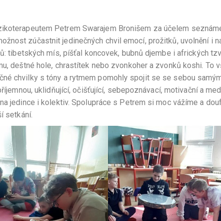
muzikoterapeutem Petrem Swarajem Bronišem za účelem seznáme
žnost zúčastnit jedinečných chvil emocí, prožitků, uvolnění i 
ů: tibetských mís, píšťal koncovek, bubnů djembe i afrických tzv
mu, deštné hole, chrastítek nebo zvonkoher a zvonků koshi. To 
ečné chvilky s tóny a rytmem pomohly spojit se se sebou samý
říjemnou, uklidňující, očišťující, sebepoznávací, motivační a med
 na jedince i kolektiv. Spolupráce s Petrem si moc vážíme a dou
í setkání.