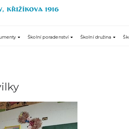
umenty
Školní poradenství
Školní družina
Šk
ilky