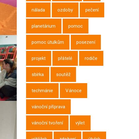
nálada
ozdoby
pečení
planetárium
pomoc
pomoc útulkům
posezení
projekt
přátelé
rodiče
sbírka
soutěž
techmánie
Vánoce
vánoční příprava
vánoční tvoření
výlet