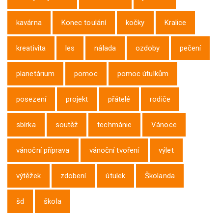
kavárna
Konec toulání
kočky
Kralice
kreativita
les
nálada
ozdoby
pečení
planetárium
pomoc
pomoc útulkům
posezení
projekt
přátelé
rodiče
sbírka
soutěž
techmánie
Vánoce
vánoční příprava
vánoční tvoření
výlet
výtěžek
zdobení
útulek
Školanda
šd
škola