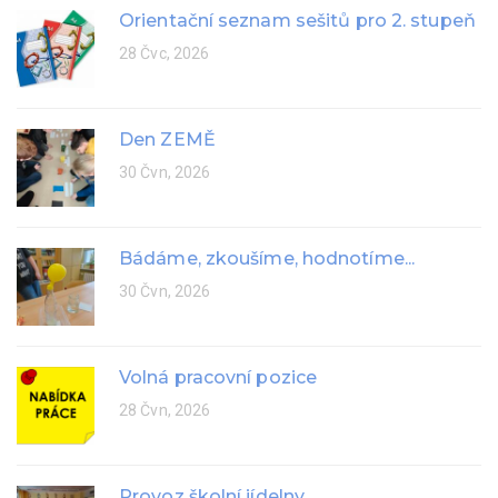
Orientační seznam sešitů pro 2. stupeň
28 Čvc, 2026
Den ZEMĚ
30 Čvn, 2026
Bádáme, zkoušíme, hodnotíme...
30 Čvn, 2026
Volná pracovní pozice
28 Čvn, 2026
Provoz školní jídelny