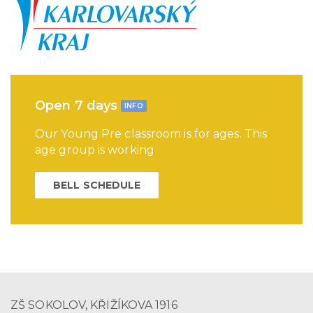
Open 7 days
INFO
Our Young Pre classroom is for ages. This
age group is working
BELL SCHEDULE
ZŠ SOKOLOV, KŘIŽÍKOVA 1916