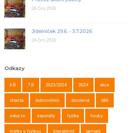
26 Čvn, 2026
Jídelníček 29.6. - 3.7.2026
24 Čvn, 2026
Odkazy
6.B
7.B
2023/2024
2024
akce
charita
dobrovolníci
dovolená
děti
exkurze
exponáty
fyzika
houby
hrátky s fyzikou
interaktivní
jarmark