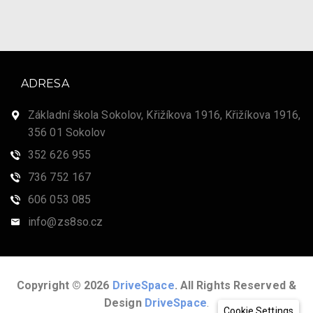
ADRESA
Základní škola Sokolov, Křižíkova 1916, Křižíkova 1916,
356 01 Sokolov
352 626 955
736 752 167
606 053 085
info@zs8so.cz
Copyright © 2026
DriveSpace
. All Rights Reserved &
Design
DriveSpace
.
Cookie Settings