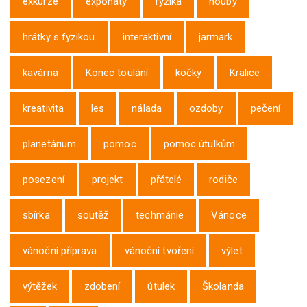
exkurze
exponáty
fyzika
houby
hrátky s fyzikou
interaktivní
jarmark
kavárna
Konec toulání
kočky
Kralice
kreativita
les
nálada
ozdoby
pečení
planetárium
pomoc
pomoc útulkům
posezení
projekt
přátelé
rodiče
sbírka
soutěž
techmánie
Vánoce
vánoční příprava
vánoční tvoření
výlet
výtěžek
zdobení
útulek
Školanda