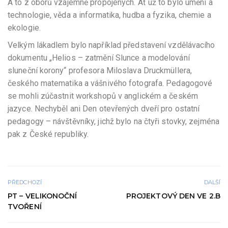
A to z oborů vzájemně propojených. Ať už to bylo umění a
technologie, věda a informatika, hudba a fyzika, chemie a
ekologie.
Velkým lákadlem bylo například představení vzdělávacího
dokumentu „Helios – zatmění Slunce a modelování
sluneční korony“ profesora Miloslava Druckmüllera,
českého matematika a vášnivého fotografa. Pedagogové
se mohli zúčastnit workshopů v anglickém a českém
jazyce. Nechyběl ani Den otevřených dveří pro ostatní
pedagogy – návštěvníky, jichž bylo na čtyři stovky, zejména
pak z České republiky.
PŘEDCHOZÍ
DALŠÍ
PT – VELIKONOČNÍ
PROJEKTOVÝ DEN VE 2.B
TVOŘENÍ