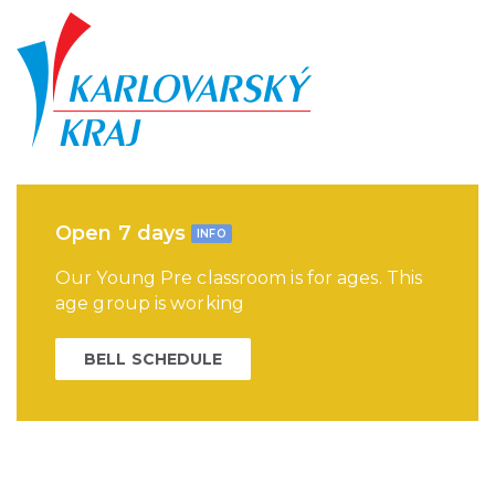
Open 7 days
INFO
Our Young Pre classroom is for ages. This
age group is working
BELL SCHEDULE