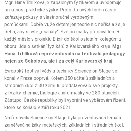
Mgr. Hana Trhlíková je zapáleným fyzikářem a uvědomuje
si nutnost praktické výuky. Proto do svých hodin často
zařazuje pokusy s vlastnoručně vyrobenými
pomůckami. Dobře ví, že dětem jen teorie nic neříká a že je
třeba, aby si vše „osahaly“. Své poznatky předává téměř
každý měsíc v projektu Elixír do škol ostatním kolegům z
oboru. Jde o setkání fyzikářů z Karlovarského kraje.
Mgr.
Hana Trhlíková reprezentovala na festivalu pedagogy
nejen ze Sokolova, ale i za celý Karlovarský kraj.
Evropský festival vědy a techniky Science on Stage se
konal v Praze poprvé. Kolem 350 učitelů základních a
středních škol z 30 zemí tu představovalo své projekty
z fyziky, chemie, biologie a informatiky ve 280 stáncích.
Zástupci České republiky byli vybrání ve výběrovém řízení,
které se konalo v září roku 2021.
Na festivalu Science on Stage byla prezentována témata
zaměřená na žáky mateřských, základních i středních škol.