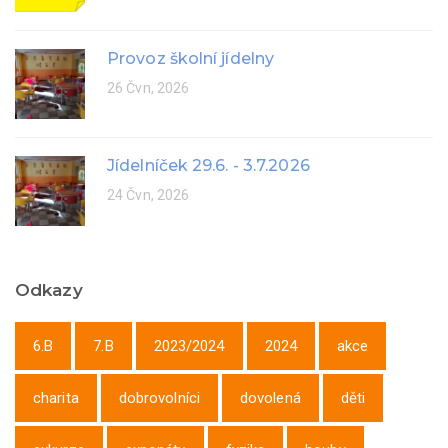
Provoz školní jídelny
26 Čvn, 2026
Jídelníček 29.6. - 3.7.2026
24 Čvn, 2026
Odkazy
6.B
7.B
2023/2024
2024
akce
charita
dobrovolníci
dovolená
děti