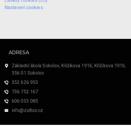
Zásady cookies (EU)
Nastavení cookies
ADRESA
Základní škola Sokolov, Křižíkova 1916, Křižíkova 1916,
356 01 Sokolov
352 626 955
736 752 167
606 053 085
info@zs8so.cz