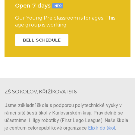
Open 7 days
INFO
Our Young Pre classroom is for ages. This
age group is working
BELL SCHEDULE
ZŠ SOKOLOV, KŘIŽÍKOVA 1916
Jsme základní škola s podporou polytechnické výuky v
rámci sítě šesti škol v Karlovarském kraji. Pravidelně se
účastníme 1. ligy robotiky (First Lego League). Naše škola
je centrum celorepublikové organizace
Elixír do škol
.