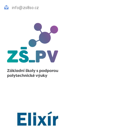
info@zs8so.cz