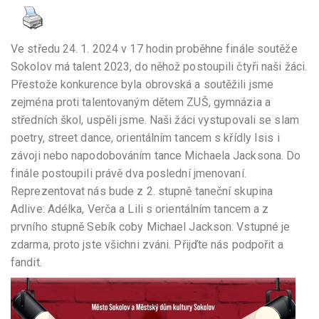
Ve středu 24. 1. 2024 v 17 hodin proběhne finále soutěže
Sokolov má talent 2023, do něhož postoupili čtyři naši žáci.
Přestože konkurence byla obrovská a soutěžili jsme
zejména proti talentovaným dětem ZUŠ, gymnázia a
středních škol, uspěli jsme. Naši žáci vystupovali se slam
poetry, street dance, orientálním tancem s křídly Isis i
závoji nebo napodobováním tance Michaela Jacksona. Do
finále postoupili právě dva poslední jmenovaní.
Reprezentovat nás bude z 2. stupně taneční skupina
Adlive: Adélka, Verča a Lili s orientálním tancem a z
prvního stupně Sebík coby Michael Jackson. Vstupné je
zdarma, proto jste všichni zváni. Přijďte nás podpořit a
fandit.