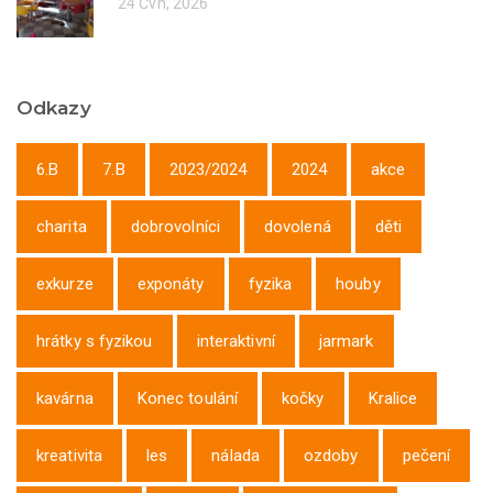
24 Čvn, 2026
Odkazy
6.B
7.B
2023/2024
2024
akce
charita
dobrovolníci
dovolená
děti
exkurze
exponáty
fyzika
houby
hrátky s fyzikou
interaktivní
jarmark
kavárna
Konec toulání
kočky
Kralice
kreativita
les
nálada
ozdoby
pečení