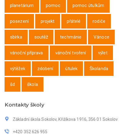
planetárium
pomoc
pomoc útulkům
posezení
projekt
přátelé
rodiče
sbírka
soutěž
techmánie
Vánoce
vánoční příprava
vánoční tvoření
výlet
výtěžek
zdobení
útulek
Školanda
šd
škola
Kontakty školy
Základní škola Sokolov, Křižíkova 1916, 356 01 Sokolov
+420 352 626 955