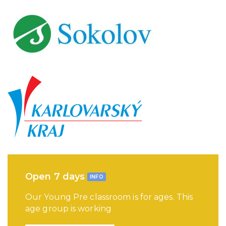
Open 7 days
INFO
Our Young Pre classroom is for ages. This
age group is working