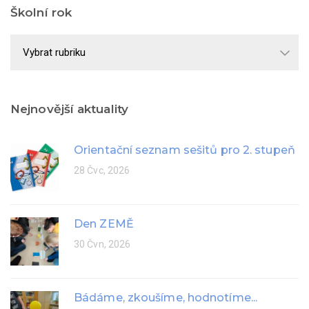
Školní rok
Školní
rok
Nejnovější aktuality
Orientační seznam sešitů pro 2. stupeň
28 Čvc, 2026
Den ZEMĚ
30 Čvn, 2026
Bádáme, zkoušíme, hodnotíme...