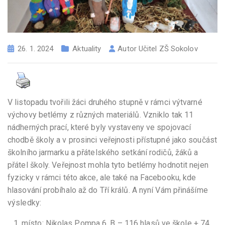
26. 1. 2024
Aktuality
Autor
Učitel ZŠ Sokolov
V listopadu tvořili žáci druhého stupně v rámci výtvarné
výchovy betlémy z různých materiálů. Vzniklo tak 11
nádherných prací, které byly vystaveny ve spojovací
chodbě školy a v prosinci veřejnosti přístupné jako součást
školního jarmarku a přátelského setkání rodičů, žáků a
přátel školy. Veřejnost mohla tyto betlémy hodnotit nejen
fyzicky v rámci této akce, ale také na Facebooku, kde
hlasování probíhalo až do Tří králů. A nyní Vám přinášíme
výsledky:
místo: Nikolas Pompa 6. B – 116 hlasů ve škole + 74