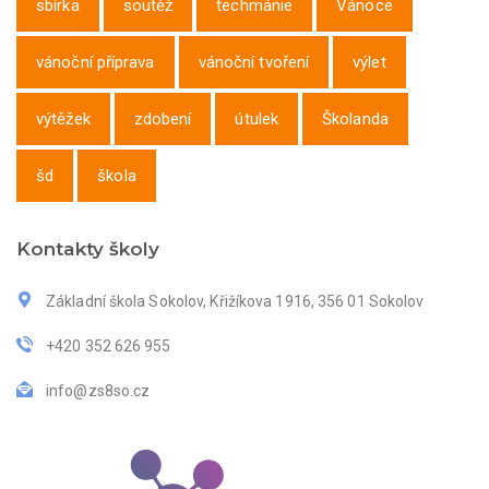
sbírka
soutěž
techmánie
Vánoce
vánoční příprava
vánoční tvoření
výlet
výtěžek
zdobení
útulek
Školanda
šd
škola
Kontakty školy
Základní škola Sokolov, Křižíkova 1916, 356 01 Sokolov
+420 352 626 955
info@zs8so.cz