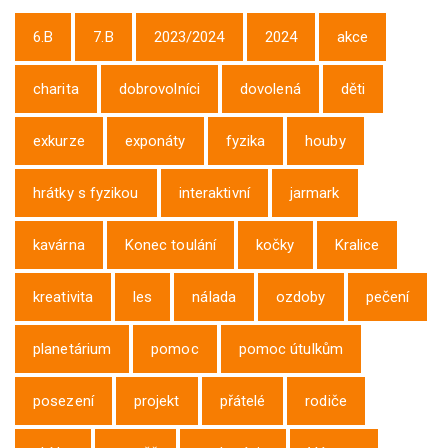
6.B
7.B
2023/2024
2024
akce
charita
dobrovolníci
dovolená
děti
exkurze
exponáty
fyzika
houby
hrátky s fyzikou
interaktivní
jarmark
kavárna
Konec toulání
kočky
Kralice
kreativita
les
nálada
ozdoby
pečení
planetárium
pomoc
pomoc útulkům
posezení
projekt
přátelé
rodiče