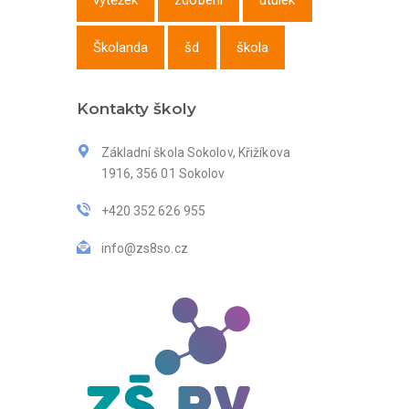
výtěžek
zdobení
útulek
Školanda
šd
škola
Kontakty školy
Základní škola Sokolov, Křižíkova
1916, 356 01 Sokolov
+420 352 626 955
info@zs8so.cz