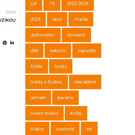
6.B
7.B
2023/2024
DALŠÍ
2024
akce
charita
YZIKOU
dobrovolníci
dovolená
děti
exkurze
exponáty
fyzika
houby
hrátky s fyzikou
interaktivní
jarmark
kavárna
Konec toulání
kočky
Kralice
kreativita
les