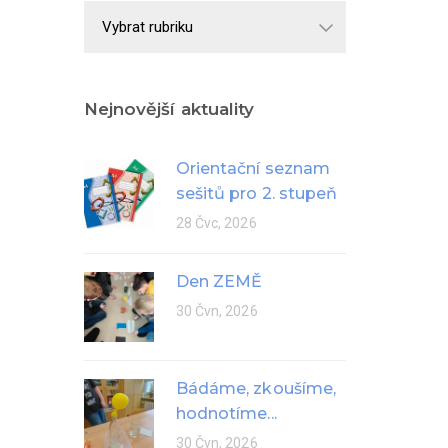
Školní
rok
Nejnovější aktuality
Orientační seznam
sešitů pro 2. stupeň
28 Čvc, 2026
Den ZEMĚ
30 Čvn, 2026
Bádáme, zkoušíme,
hodnotíme...
30 Čvn, 2026