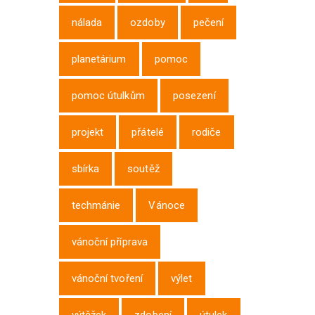
nálada
ozdoby
pečení
planetárium
pomoc
pomoc útulkům
posezení
projekt
přátelé
rodiče
sbírka
soutěž
techmánie
Vánoce
vánoční příprava
vánoční tvoření
výlet