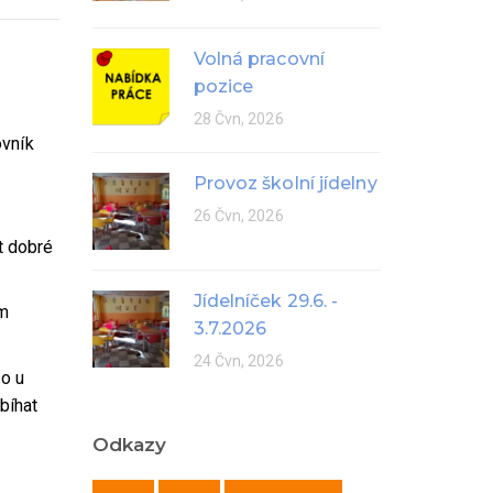
Volná pracovní
pozice
28 Čvn, 2026
ovník
Provoz školní jídelny
26 Čvn, 2026
t dobré
Jídelníček 29.6. -
ím
3.7.2026
24 Čvn, 2026
lo u
bíhat
Odkazy