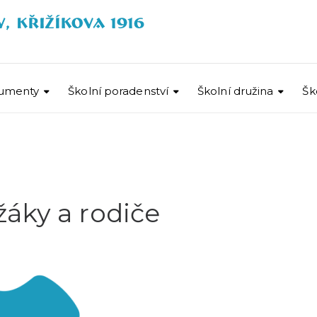
umenty
Školní poradenství
Školní družina
Šk
áky a rodiče